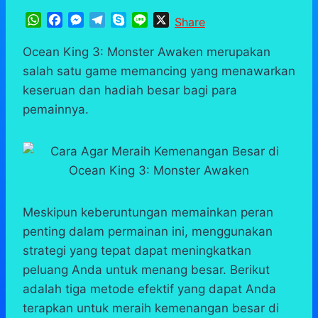
W
F
M
T
S
L
X
Share
h
a
e
e
k
i
a
c
s
l
y
n
Ocean King 3: Monster Awaken merupakan
t
e
s
e
p
e
salah satu game memancing yang menawarkan
s
b
e
g
e
keseruan dan hadiah besar bagi para
A
o
n
r
pemainnya.
p
o
g
a
p
k
e
m
r
Meskipun keberuntungan memainkan peran
penting dalam permainan ini, menggunakan
strategi yang tepat dapat meningkatkan
peluang Anda untuk menang besar. Berikut
adalah tiga metode efektif yang dapat Anda
terapkan untuk meraih kemenangan besar di