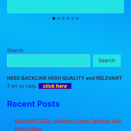
Search
Search
NEED BACKLINK HIGH QUALITY and RELEVANT
?
let us help.
click here
Recent Posts
BAJAWATOGEL Hadirkan Game Tembak Ikan
Paling Seru