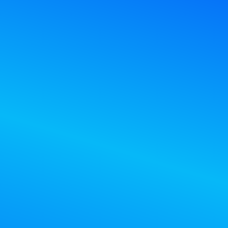
Ocean King 3 Plus Crab
Avengers – Jackpot Besar