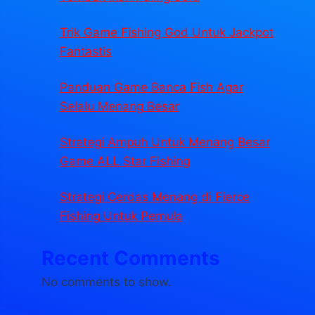
Trik Game Fishing God Untuk Jackpot
Fantastis
Panduan Game Banca Fish Agar
Selalu Menang Besar
Strategi Ampuh Untuk Menang Besar
Game ALL Star Fishing
Strategi Cerdas Menang di Fierce
Fishing Untuk Pemula
Recent Comments
No comments to show.