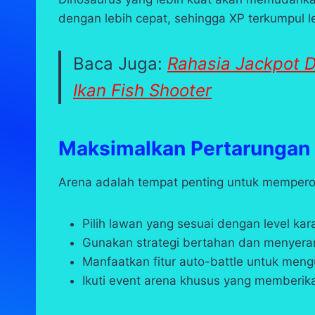
dengan lebih cepat, sehingga XP terkumpul l
Baca Juga:
Rahasia Jackpot 
Ikan Fish Shooter
Maksimalkan Pertarungan 
Arena adalah tempat penting untuk memperol
Pilih lawan yang sesuai dengan level ka
Gunakan strategi bertahan dan menyeran
Manfaatkan fitur auto-battle untuk men
Ikuti event arena khusus yang memberika