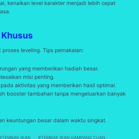
 kenaikan level karakter menjadi lebih cepat
asa.
 Khusus
proses leveling. Tips pemakaian:
arungan yang memberikan hadiah besar.
esaikan misi penting.
 pada aktivitas yang memberikan hasil optimal.
leh booster tambahan tanpa mengeluarkan banyak
n keuntungan besar dalam waktu singkat.
#
TEMBAK IKAN
#
TEMBAK IKAN GAMPANG CUAN