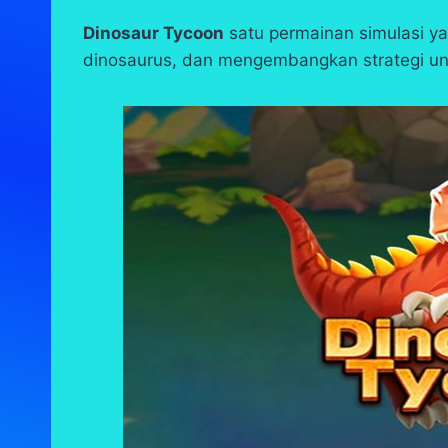
h
a
e
e
k
i
a
c
s
l
y
n
Dinosaur Tycoon
satu permainan simulasi y
t
e
s
e
p
e
dinosaurus, dan mengembangkan strategi u
s
b
e
g
e
A
o
n
r
p
o
g
a
p
k
e
m
r