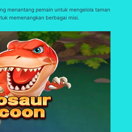
ang menantang pemain untuk mengelola taman
ntuk memenangkan berbagai misi.