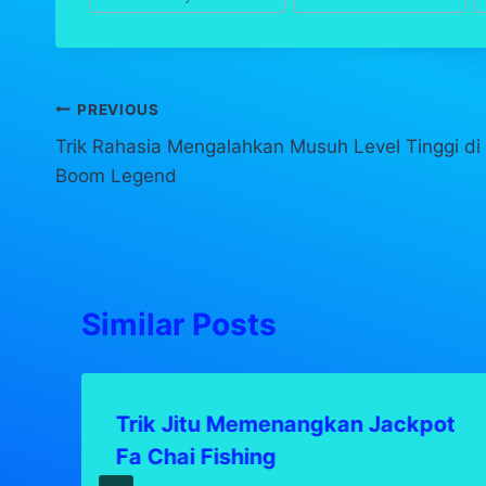
Tags:
Post
PREVIOUS
Trik Rahasia Mengalahkan Musuh Level Tinggi di
navigation
Boom Legend
Similar Posts
Trik Jitu Memenangkan Jackpot
Fa Chai Fishing