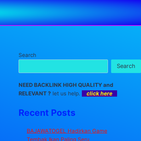
Search
Search
NEED BACKLINK HIGH QUALITY and
RELEVANT ?
let us help.
click here
Recent Posts
BAJAWATOGEL Hadirkan Game
Tembak Ikan Paling Seru