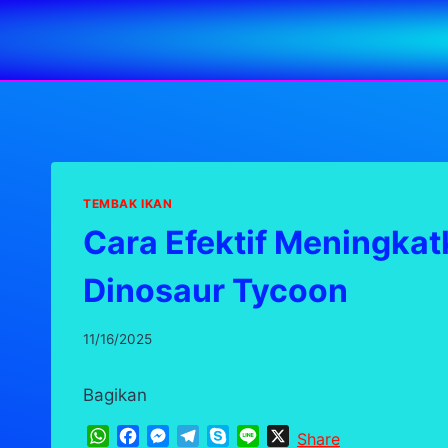
Skip
to
content
TEMBAK IKAN
Cara Efektif Meningkat
Dinosaur Tycoon
11/16/2025
Bagikan
W
F
M
T
S
L
X
Share