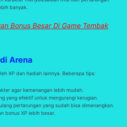
ebih banyak.
Dan Bonus Besar Di Game Tembak
di Arena
eh XP dan hadiah lainnya. Beberapa tips:
rakter agar kemenangan lebih mudah.
g yang efektif untuk mengurangi kerugian.
gulang pertarungan yang sudah bisa dimenangkan.
n bonus XP lebih besar.