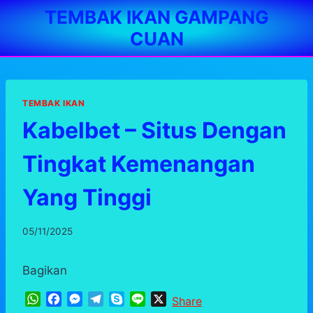
Skip
TEMBAK IKAN GAMPANG
to
CUAN
content
TEMBAK IKAN
Kabelbet – Situs Dengan
Tingkat Kemenangan
Yang Tinggi
05/11/2025
Bagikan
W
F
M
T
S
L
X
Share