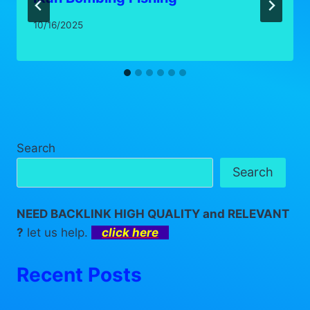
10/16/2025
Search
Search
NEED BACKLINK HIGH QUALITY and RELEVANT
?
let us help.
click here
Recent Posts