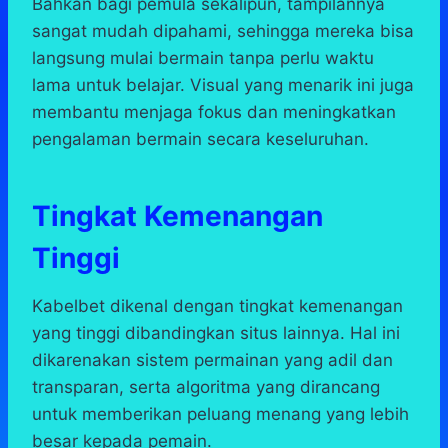
Bahkan bagi pemula sekalipun, tampilannya
sangat mudah dipahami, sehingga mereka bisa
langsung mulai bermain tanpa perlu waktu
lama untuk belajar. Visual yang menarik ini juga
membantu menjaga fokus dan meningkatkan
pengalaman bermain secara keseluruhan.
Tingkat Kemenangan
Tinggi
Kabelbet dikenal dengan tingkat kemenangan
yang tinggi dibandingkan situs lainnya. Hal ini
dikarenakan sistem permainan yang adil dan
transparan, serta algoritma yang dirancang
untuk memberikan peluang menang yang lebih
besar kepada pemain.