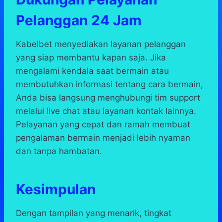
Pelanggan 24 Jam
Kabelbet menyediakan layanan pelanggan
yang siap membantu kapan saja. Jika
mengalami kendala saat bermain atau
membutuhkan informasi tentang cara bermain,
Anda bisa langsung menghubungi tim support
melalui live chat atau layanan kontak lainnya.
Pelayanan yang cepat dan ramah membuat
pengalaman bermain menjadi lebih nyaman
dan tanpa hambatan.
Kesimpulan
Dengan tampilan yang menarik, tingkat