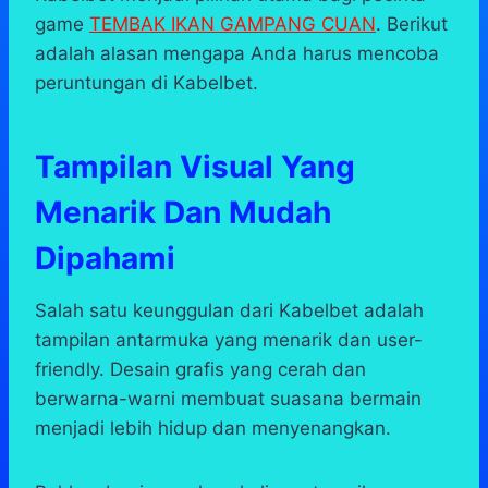
game
TEMBAK IKAN GAMPANG CUAN
. Berikut
adalah alasan mengapa Anda harus mencoba
peruntungan di Kabelbet.
Tampilan Visual Yang
Menarik Dan Mudah
Dipahami
Salah satu keunggulan dari Kabelbet adalah
tampilan antarmuka yang menarik dan user-
friendly. Desain grafis yang cerah dan
berwarna-warni membuat suasana bermain
menjadi lebih hidup dan menyenangkan.