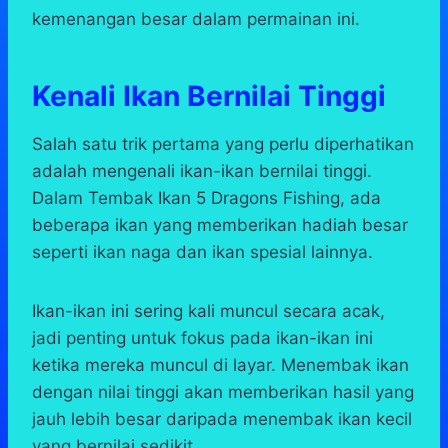
kemenangan besar dalam permainan ini.
Kenali Ikan Bernilai Tinggi
Salah satu trik pertama yang perlu diperhatikan
adalah mengenali ikan-ikan bernilai tinggi.
Dalam Tembak Ikan 5 Dragons Fishing, ada
beberapa ikan yang memberikan hadiah besar
seperti ikan naga dan ikan spesial lainnya.
Ikan-ikan ini sering kali muncul secara acak,
jadi penting untuk fokus pada ikan-ikan ini
ketika mereka muncul di layar. Menembak ikan
dengan nilai tinggi akan memberikan hasil yang
jauh lebih besar daripada menembak ikan kecil
yang bernilai sedikit.