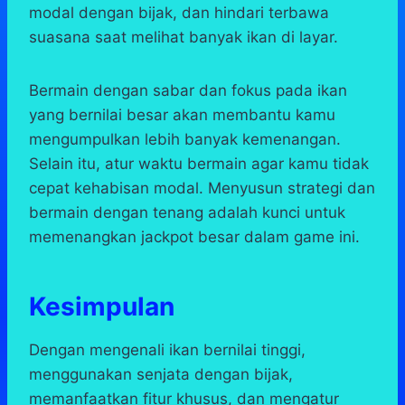
modal dengan bijak, dan hindari terbawa
suasana saat melihat banyak ikan di layar.
Bermain dengan sabar dan fokus pada ikan
yang bernilai besar akan membantu kamu
mengumpulkan lebih banyak kemenangan.
Selain itu, atur waktu bermain agar kamu tidak
cepat kehabisan modal. Menyusun strategi dan
bermain dengan tenang adalah kunci untuk
memenangkan jackpot besar dalam game ini.
Kesimpulan
Dengan mengenali ikan bernilai tinggi,
menggunakan senjata dengan bijak,
memanfaatkan fitur khusus, dan mengatur