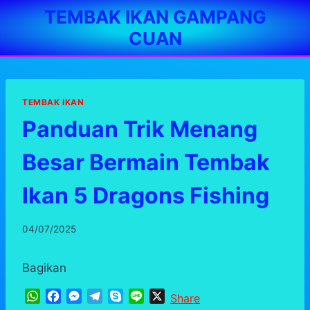
Skip
TEMBAK IKAN GAMPANG
to
CUAN
content
TEMBAK IKAN
Panduan Trik Menang
Besar Bermain Tembak
Ikan 5 Dragons Fishing
04/07/2025
Bagikan
W
F
M
T
S
L
X
Share