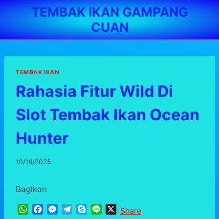
Skip
TEMBAK IKAN GAMPANG
to
CUAN
content
TEMBAK IKAN
Rahasia Fitur Wild Di
Slot Tembak Ikan Ocean
Hunter
10/16/2025
Bagikan
W
F
M
T
S
L
X
Share