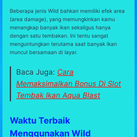
Beberapa jenis Wild bahkan memiliki efek area
(area damage), yang memungkinkan kamu
menangkap banyak ikan sekaligus hanya
dengan satu tembakan. Ini tentu sangat
menguntungkan terutama saat banyak ikan
muncul bersamaan di layar.
Baca Juga:
Cara
Memaksimalkan Bonus Di Slot
Tembak Ikan Aqua Blast
Waktu Terbaik
Menggunakan Wild