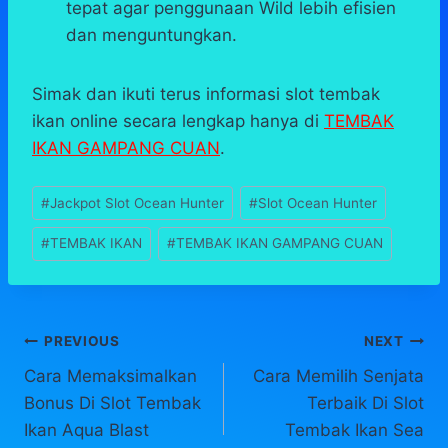
tepat agar penggunaan Wild lebih efisien
dan menguntungkan.
Simak dan ikuti terus informasi slot tembak
ikan online secara lengkap hanya di
TEMBAK
IKAN GAMPANG CUAN
.
Post
#
Jackpot Slot Ocean Hunter
#
Slot Ocean Hunter
Tags:
#
TEMBAK IKAN
#
TEMBAK IKAN GAMPANG CUAN
Post
PREVIOUS
NEXT
Cara Memaksimalkan
Cara Memilih Senjata
navigation
Bonus Di Slot Tembak
Terbaik Di Slot
Ikan Aqua Blast
Tembak Ikan Sea