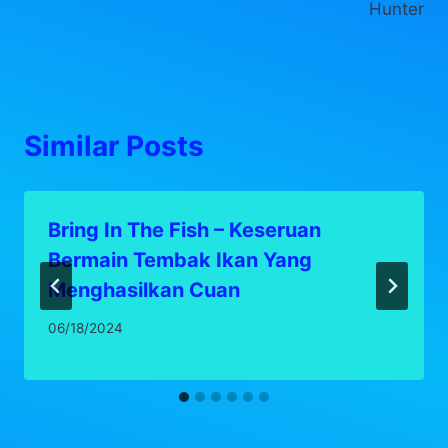
Hunter
Similar Posts
Bring In The Fish – Keseruan
Bermain Tembak Ikan Yang
Menghasilkan Cuan
06/18/2024