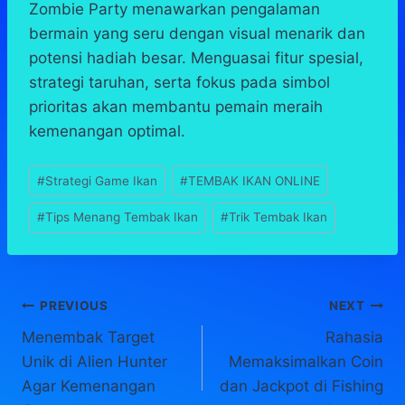
Zombie Party menawarkan pengalaman
bermain yang seru dengan visual menarik dan
potensi hadiah besar. Menguasai fitur spesial,
strategi taruhan, serta fokus pada simbol
prioritas akan membantu pemain meraih
kemenangan optimal.
Post
#
Strategi Game Ikan
#
TEMBAK IKAN ONLINE
Tags:
#
Tips Menang Tembak Ikan
#
Trik Tembak Ikan
Post
PREVIOUS
NEXT
Menembak Target
Rahasia
navigation
Unik di Alien Hunter
Memaksimalkan Coin
Agar Kemenangan
dan Jackpot di Fishing