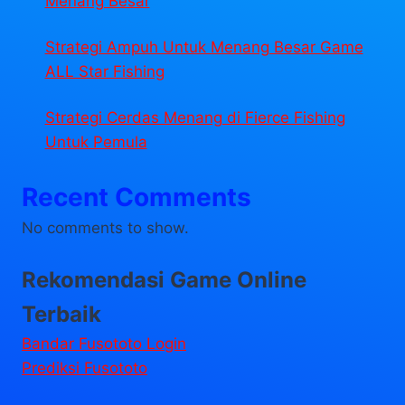
Menang Besar
Strategi Ampuh Untuk Menang Besar Game
ALL Star Fishing
Strategi Cerdas Menang di Fierce Fishing
Untuk Pemula
Recent Comments
No comments to show.
Rekomendasi Game Online
Terbaik
Bandar Fusototo Login
Prediksi Fusototo