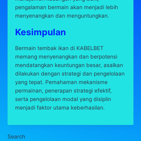
pengalaman bermain akan menjadi lebih
menyenangkan dan menguntungkan.
Kesimpulan
Bermain tembak ikan di KABELBET
memang menyenangkan dan berpotensi
mendatangkan keuntungan besar, asalkan
dilakukan dengan strategi dan pengelolaan
yang tepat. Pemahaman mekanisme
permainan, penerapan strategi efektif,
serta pengelolaan modal yang disiplin
menjadi faktor utama keberhasilan.
Search