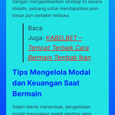
Dengan mengaplikasikan strategi ini secara
disiplin, peluang untuk mendapatkan poin
besar pun semakin terbuka.
Baca
Juga:
KABELBET –
Tempat Terbaik Cara
Bermain Tembak Ikan
Tips Mengelola Modal
dan Keuangan Saat
Bermain
Selain teknik menembak, pengelolaan
modal merupakan aspek penting yang