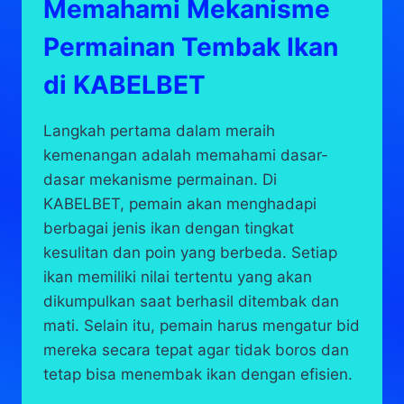
Memahami Mekanisme
Permainan Tembak Ikan
di KABELBET
Langkah pertama dalam meraih
kemenangan adalah memahami dasar-
dasar mekanisme permainan. Di
KABELBET, pemain akan menghadapi
berbagai jenis ikan dengan tingkat
kesulitan dan poin yang berbeda. Setiap
ikan memiliki nilai tertentu yang akan
dikumpulkan saat berhasil ditembak dan
mati. Selain itu, pemain harus mengatur bid
mereka secara tepat agar tidak boros dan
tetap bisa menembak ikan dengan efisien.