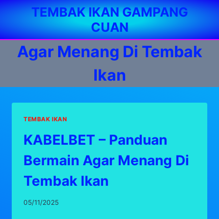
Skip
TEMBAK IKAN GAMPANG
to
CUAN
content
Agar Menang Di Tembak
Ikan
TEMBAK IKAN
KABELBET – Panduan
Bermain Agar Menang Di
Tembak Ikan
05/11/2025