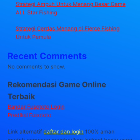
Strategi Ampuh Untuk Menang Besar Game
ALL Star Fishing
Strategi Cerdas Menang di Fierce Fishing
Untuk Pemula
Recent Comments
No comments to show.
Rekomendasi Game Online
Terbaik
Bandar Fusototo Login
Prediksi Fusototo
Link alternatif
daftar dan login
100% aman
mudah gampang memberikan jackpot besar yang