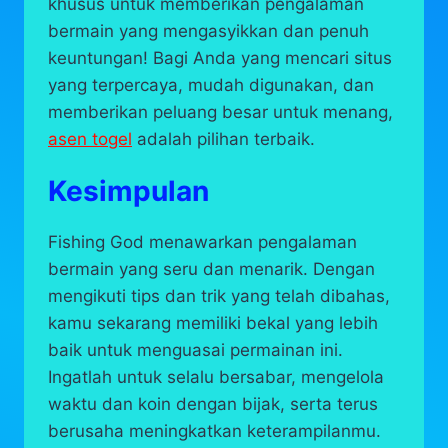
khusus untuk memberikan pengalaman
bermain yang mengasyikkan dan penuh
keuntungan! Bagi Anda yang mencari situs
yang terpercaya, mudah digunakan, dan
memberikan peluang besar untuk menang,
asen togel
adalah pilihan terbaik.
Kesimpulan
Fishing God menawarkan pengalaman
bermain yang seru dan menarik. ​Dengan
mengikuti tips dan trik yang telah dibahas,
kamu sekarang memiliki bekal yang lebih
baik untuk menguasai permainan ini.​
Ingatlah untuk selalu bersabar, mengelola
waktu dan koin dengan bijak, serta terus
berusaha meningkatkan keterampilanmu.