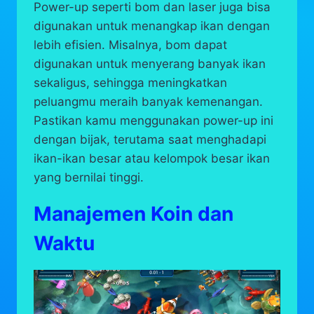
Power-up seperti bom dan laser juga bisa
digunakan untuk menangkap ikan dengan
lebih efisien. Misalnya, bom dapat
digunakan untuk menyerang banyak ikan
sekaligus, sehingga meningkatkan
peluangmu meraih banyak kemenangan.
Pastikan kamu menggunakan power-up ini
dengan bijak, terutama saat menghadapi
ikan-ikan besar atau kelompok besar ikan
yang bernilai tinggi.
Manajemen Koin dan
Waktu