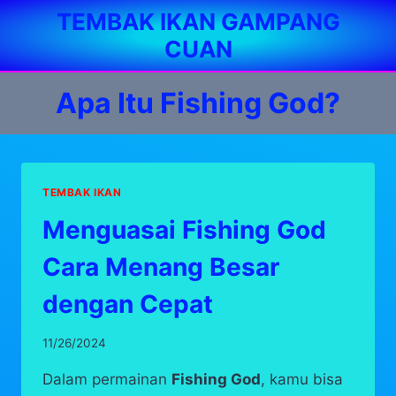
Skip
TEMBAK IKAN GAMPANG
to
CUAN
content
Apa Itu Fishing God?
TEMBAK IKAN
Menguasai Fishing God
Cara Menang Besar
dengan Cepat
11/26/2024
Dalam permainan
Fishing God
, kamu bisa