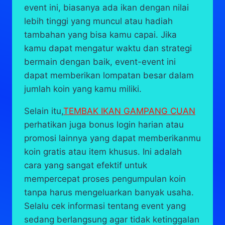
event ini, biasanya ada ikan dengan nilai
lebih tinggi yang muncul atau hadiah
tambahan yang bisa kamu capai. Jika
kamu dapat mengatur waktu dan strategi
bermain dengan baik, event-event ini
dapat memberikan lompatan besar dalam
jumlah koin yang kamu miliki.
Selain itu,
TEMBAK IKAN GAMPANG CUAN
perhatikan juga bonus login harian atau
promosi lainnya yang dapat memberikanmu
koin gratis atau item khusus. Ini adalah
cara yang sangat efektif untuk
mempercepat proses pengumpulan koin
tanpa harus mengeluarkan banyak usaha.
Selalu cek informasi tentang event yang
sedang berlangsung agar tidak ketinggalan