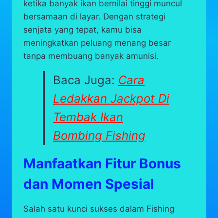
ketika banyak ikan bernilai tinggi muncul
bersamaan di layar. Dengan strategi
senjata yang tepat, kamu bisa
meningkatkan peluang menang besar
tanpa membuang banyak amunisi.
Baca Juga:
Cara
Ledakkan Jackpot Di
Tembak Ikan
Bombing Fishing
Manfaatkan Fitur Bonus
dan Momen Spesial
Salah satu kunci sukses dalam Fishing