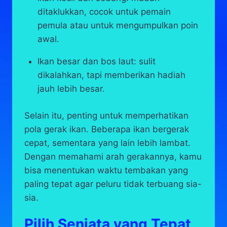
ditaklukkan, cocok untuk pemain
pemula atau untuk mengumpulkan poin
awal.
Ikan besar dan bos laut: sulit
dikalahkan, tapi memberikan hadiah
jauh lebih besar.
Selain itu, penting untuk memperhatikan
pola gerak ikan. Beberapa ikan bergerak
cepat, sementara yang lain lebih lambat.
Dengan memahami arah gerakannya, kamu
bisa menentukan waktu tembakan yang
paling tepat agar peluru tidak terbuang sia-
sia.
Pilih Senjata yang Tepat