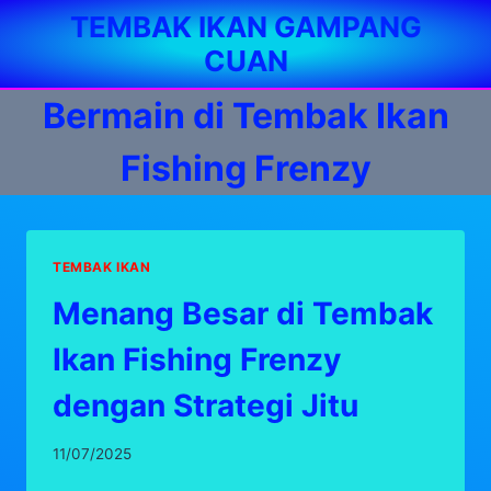
Skip
TEMBAK IKAN GAMPANG
to
CUAN
content
Bermain di Tembak Ikan
Fishing Frenzy
TEMBAK IKAN
Menang Besar di Tembak
Ikan Fishing Frenzy
dengan Strategi Jitu
11/07/2025