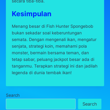
secara tiba-tiba.
Kesimpulan
Menang besar di Fish Hunter Spongebob
bukan sekadar soal keberuntungan
semata. Dengan mengenali ikan, mengatur
senjata, strategi koin, memahami pola
monster, bermain bersama teman, dan
tetap sabar, peluang jackpot besar ada di
tanganmu. Terapkan strategi ini dan jadilah
legenda di dunia tembak ikan!
Search
Search