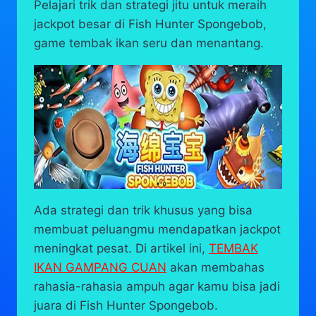
Pelajari trik dan strategi jitu untuk meraih
jackpot besar di Fish Hunter Spongebob,
game tembak ikan seru dan menantang.
Ada strategi dan trik khusus yang bisa
membuat peluangmu mendapatkan jackpot
meningkat pesat. Di artikel ini,
TEMBAK
IKAN GAMPANG CUAN
akan membahas
rahasia-rahasia ampuh agar kamu bisa jadi
juara di Fish Hunter Spongebob.