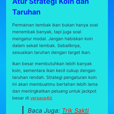
Atur Strategi Koin dan
Taruhan
Permainan tembak ikan bukan hanya soal
menembak banyak, tapi juga soal
mengatur modal. Jangan habiskan koin
dalam sekali tembak. Sebaliknya,
sesuaikan taruhan dengan target ikan.
Ikan besar membutuhkan lebih banyak
koin, sementara ikan kecil cukup dengan
taruhan rendah. Strategi pengaturan koin
ini akan membuatmu bertahan lebih lama
dan meningkatkan peluang untuk jackpot
besar di
versace4d
.
Baca Juga:
Trik Sakti