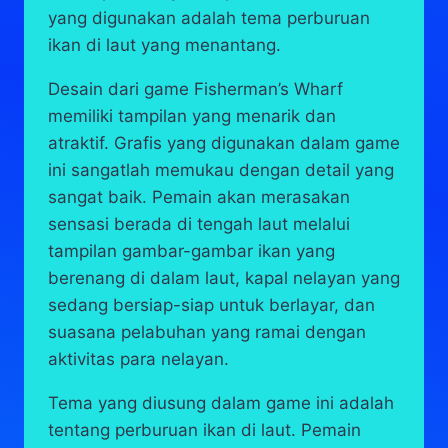
yang digunakan adalah tema perburuan
ikan di laut yang menantang.
Desain dari game Fisherman’s Wharf
memiliki tampilan yang menarik dan
atraktif. Grafis yang digunakan dalam game
ini sangatlah memukau dengan detail yang
sangat baik. Pemain akan merasakan
sensasi berada di tengah laut melalui
tampilan gambar-gambar ikan yang
berenang di dalam laut, kapal nelayan yang
sedang bersiap-siap untuk berlayar, dan
suasana pelabuhan yang ramai dengan
aktivitas para nelayan.
Tema yang diusung dalam game ini adalah
tentang perburuan ikan di laut. Pemain