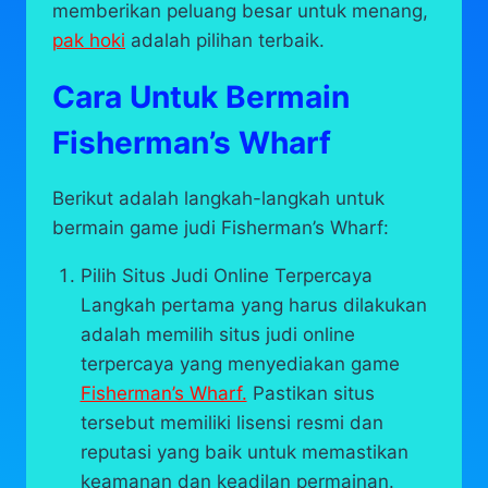
memberikan peluang besar untuk menang,
pak hoki
adalah pilihan terbaik.
Cara Untuk Bermain
Fisherman’s Wharf
Berikut adalah langkah-langkah untuk
bermain game judi Fisherman’s Wharf:
Pilih Situs Judi Online Terpercaya
Langkah pertama yang harus dilakukan
adalah memilih situs judi online
terpercaya yang menyediakan game
Fisherman’s Wharf.
Pastikan situs
tersebut memiliki lisensi resmi dan
reputasi yang baik untuk memastikan
keamanan dan keadilan permainan.