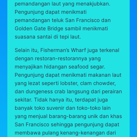
pemandangan laut yang menakjubkan.
Pengunjung dapat menikmati
pemandangan teluk San Francisco dan
Golden Gate Bridge sambil menikmati
suasana santai di tepi laut.
Selain itu, Fisherman’s Wharf juga terkenal
dengan restoran-restorannya yang
menyajikan hidangan seafood segar.
Pengunjung dapat menikmati makanan laut
yang lezat seperti lobster, clam chowder,
dan dungeness crab langsung dari perairan
sekitar. Tidak hanya itu, terdapat juga
banyak toko suvenir dan toko-toko lain
yang menjual barang-barang unik dan khas
San Francisco sehingga pengunjung dapat
membawa pulang kenang-kenangan dari