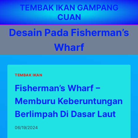
Skip
TEMBAK IKAN GAMPANG
to
CUAN
content
Desain Pada Fisherman’s
Wharf
TEMBAK IKAN
Fisherman’s Wharf –
Memburu Keberuntungan
Berlimpah Di Dasar Laut
06/19/2024