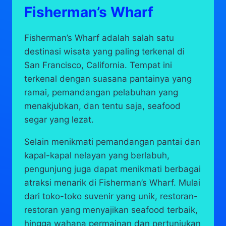
Fisherman’s Wharf
Fisherman’s Wharf adalah salah satu
destinasi wisata yang paling terkenal di
San Francisco, California. Tempat ini
terkenal dengan suasana pantainya yang
ramai, pemandangan pelabuhan yang
menakjubkan, dan tentu saja, seafood
segar yang lezat.
Selain menikmati pemandangan pantai dan
kapal-kapal nelayan yang berlabuh,
pengunjung juga dapat menikmati berbagai
atraksi menarik di Fisherman’s Wharf. Mulai
dari toko-toko suvenir yang unik, restoran-
restoran yang menyajikan seafood terbaik,
hingga wahana permainan dan pertunjukan