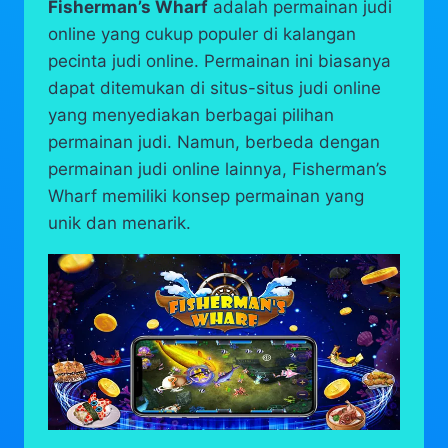
Fisherman’s Wharf
adalah permainan judi
online yang cukup populer di kalangan
pecinta judi online. Permainan ini biasanya
dapat ditemukan di situs-situs judi online
yang menyediakan berbagai pilihan
permainan judi. Namun, berbeda dengan
permainan judi online lainnya, Fisherman’s
Wharf memiliki konsep permainan yang
unik dan menarik.