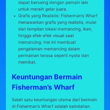
dapat bersaing dengan pemain lain
untuk meraih gelar juara.
Grafis yang Realistis: Fisherman’s Wharf
menawarkan grafis yang realistis, mulai
dari tampilan lokasi memancing, ikan,
hingga efek-efek visual saat
memancing. Hal ini membuat
pengalaman memancing dalam
permainan terasa seperti nyata dan
memikat.
Keuntungan Bermain
Fisherman’s Wharf
Salah satu keuntungan utama dari bermain
di Fisherman’s Wharf adalah keindahan