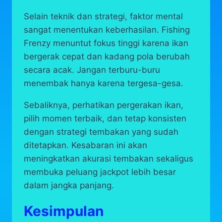
Selain teknik dan strategi, faktor mental
sangat menentukan keberhasilan. Fishing
Frenzy menuntut fokus tinggi karena ikan
bergerak cepat dan kadang pola berubah
secara acak. Jangan terburu-buru
menembak hanya karena tergesa-gesa.
Sebaliknya, perhatikan pergerakan ikan,
pilih momen terbaik, dan tetap konsisten
dengan strategi tembakan yang sudah
ditetapkan. Kesabaran ini akan
meningkatkan akurasi tembakan sekaligus
membuka peluang jackpot lebih besar
dalam jangka panjang.
Kesimpulan