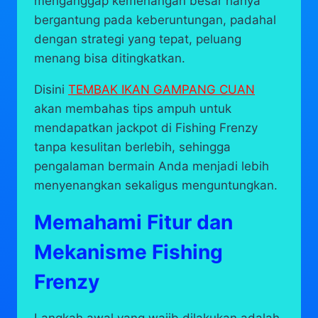
menganggap kemenangan besar hanya
bergantung pada keberuntungan, padahal
dengan strategi yang tepat, peluang
menang bisa ditingkatkan.
Disini
TEMBAK IKAN GAMPANG CUAN
akan membahas tips ampuh untuk
mendapatkan jackpot di Fishing Frenzy
tanpa kesulitan berlebih, sehingga
pengalaman bermain Anda menjadi lebih
menyenangkan sekaligus menguntungkan.
Memahami Fitur dan
Mekanisme Fishing
Frenzy