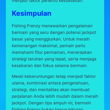
menjadi faktor penentu kesuksesan.
Kesimpulan
Fishing Frenzy menawarkan pengalaman
bermain yang seru dengan potensi jackpot
besar yang menggiurkan. Untuk meraih
kemenangan maksimal, pemain perlu
memahami fitur permainan, menerapkan
strategi taruhan yang tepat, serta menjaga
kesabaran dan fokus selama bermain.
Meski keberuntungan tetap menjadi faktor
utama, kombinasi antara pengetahuan,
strategi, dan mentalitas akan membuat
perjalanan Anda lebih mudah dalam meraih
jackpot. Dengan tips ampuh ini, bermain
Fishing Frenzy bukan hanya hiburan