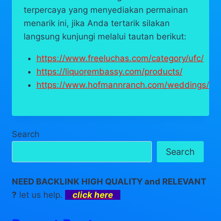
terpercaya yang menyediakan permainan
menarik ini, jika Anda tertarik silakan
langsung kunjungi melalui tautan berikut:
https://www.freeluchas.com/category/ufc/
https://liquorembassy.com/products/
https://www.hofmannranch.com/weddings/
Search
Search
NEED BACKLINK HIGH QUALITY and RELEVANT
?
let us help.
click here