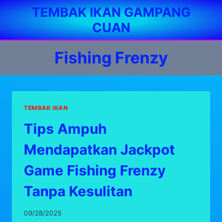
Skip
TEMBAK IKAN GAMPANG
to
CUAN
content
Fishing Frenzy
TEMBAK IKAN
Tips Ampuh
Mendapatkan Jackpot
Game Fishing Frenzy
Tanpa Kesulitan
09/28/2025