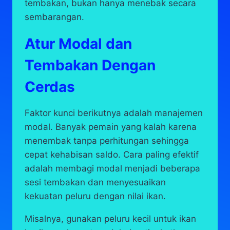
tembakan, bukan hanya menebak secara
sembarangan.
Atur Modal dan
Tembakan Dengan
Cerdas
Faktor kunci berikutnya adalah manajemen
modal. Banyak pemain yang kalah karena
menembak tanpa perhitungan sehingga
cepat kehabisan saldo. Cara paling efektif
adalah membagi modal menjadi beberapa
sesi tembakan dan menyesuaikan
kekuatan peluru dengan nilai ikan.
Misalnya, gunakan peluru kecil untuk ikan