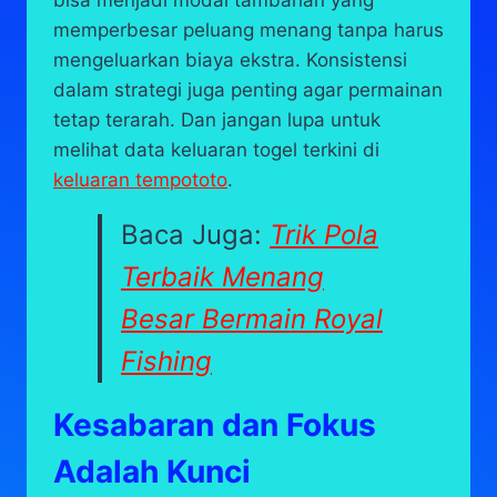
bisa menjadi modal tambahan yang
memperbesar peluang menang tanpa harus
mengeluarkan biaya ekstra. Konsistensi
dalam strategi juga penting agar permainan
tetap terarah.
Dan jangan lupa untuk
melihat data keluaran togel terkini di
keluaran tempototo
.
Baca Juga:
Trik Pola
Terbaik Menang
Besar Bermain Royal
Fishing
Kesabaran dan Fokus
Adalah Kunci