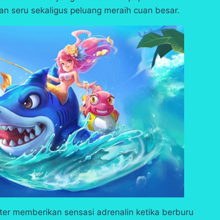
n seru sekaligus peluang meraih cuan besar.
ter memberikan sensasi adrenalin ketika berburu