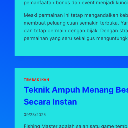
pemanfaatan bonus dan event menjadi kunci
Meski permainan ini tetap mengandalkan ke
membuat peluang cuan semakin terbuka. Yang
dan tetap bermain dengan bijak. Dengan stra
permainan yang seru sekaligus menguntungka
TEMBAK IKAN
Teknik Ampuh Menang Bes
Secara Instan
09/23/2025
Fishing Master adalah salah satu game temba