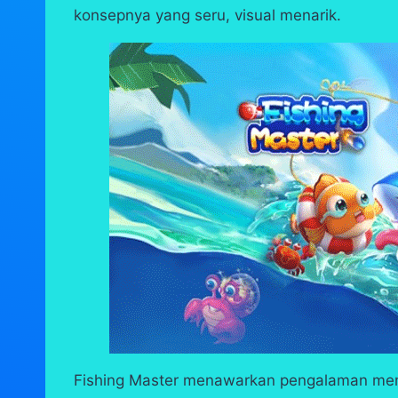
konsepnya yang seru, visual menarik.
Fishing Master menawarkan pengalaman mema