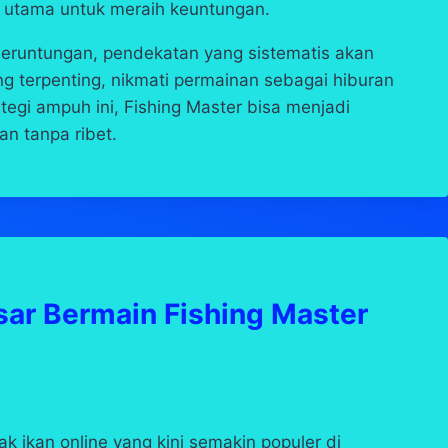
 utama untuk meraih keuntungan.
beruntungan, pendekatan yang sistematis akan
 terpenting, nikmati permainan sebagai hiburan
tegi ampuh ini, Fishing Master bisa menjadi
n tanpa ribet.
ar Bermain Fishing Master
k ikan online yang kini semakin populer di