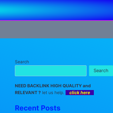
Search
Search
NEED BACKLINK HIGH QUALITY and
RELEVANT ?
let us help.
click here
Recent Posts