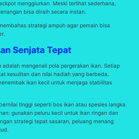
ackpot menggiurkan. Meski terlihat sederhana,
enangan bisa diraih secara instan.
membahas strategi ampuh agar pemain bisa
r.
kan Senjata Tepat
adalah mengenali pola pergerakan ikan. Setiap
kat kesulitan dan nilai hadiah yang berbeda.
nembak ikan kecil untuk menjaga stabilitas
ernilai tinggi seperti bos ikan atau spesies langka.
han: gunakan peluru kecil untuk ikan ringan dan
Dengan strategi tepat sasaran, peluang menang
jud.