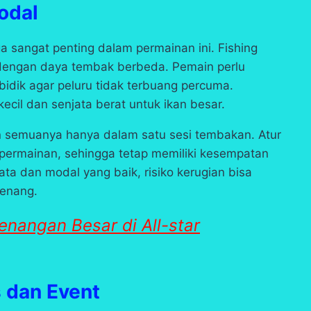
odal
a sangat penting dalam permainan ini. Fishing
 dengan daya tembak berbeda. Pemain perlu
idik agar peluru tidak terbuang percuma.
ecil dan senjata berat untuk ikan besar.
 semuanya hanya dalam satu sesi tembakan. Atur
ermainan, sehingga tetap memiliki kesempatan
a dan modal yang baik, risiko kerugian bisa
menang.
nangan Besar di All-star
 dan Event