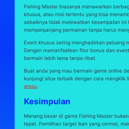
Fishing Master biasanya menawarkan berbaga
khusus, atau misi tertentu yang bisa mena
sebaiknya tidak melewatkan kesempatan ini 
memperpanjang permainan tanpa harus men
Event khusus sering menghadirkan peluang 
Dengan memanfaatkan fitur bonus dan event
bermain lebih lama tanpa ribet.
Buat anda yang mau bermain game online de
kunjungi situs terbaik dengan cara mengklik 
dress
.
Kesimpulan
Menang besar di game Fishing Master bukanlah
tepat. Pemilihan target ikan yang cermat, m