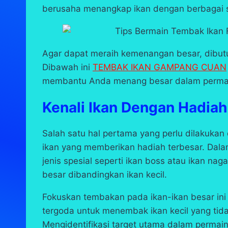
berusaha menangkap ikan dengan berbagai s
Agar dapat meraih kemenangan besar, dibutuh
Dibawah ini
TEMBAK IKAN GAMPANG CUAN
membantu Anda menang besar dalam permai
Kenali Ikan Dengan Hadiah
Salah satu hal pertama yang perlu dilakuka
ikan yang memberikan hadiah terbesar. Dala
jenis spesial seperti ikan boss atau ikan nag
besar dibandingkan ikan kecil.
Fokuskan tembakan pada ikan-ikan besar ini
tergoda untuk menembak ikan kecil yang ti
Mengidentifikasi target utama dalam perma