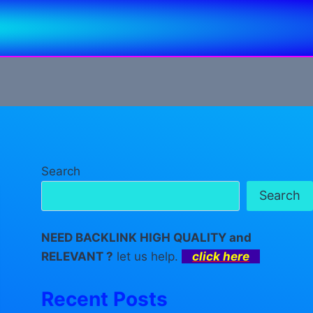
Search
Search
NEED BACKLINK HIGH QUALITY and
RELEVANT ?
let us help.
click here
Recent Posts