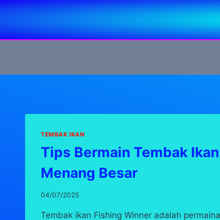
Skip
to
content
TEMBAK IKAN
Tips Bermain Tembak Ikan
Menang Besar
04/07/2025
Tembak ikan Fishing Winner adalah permain