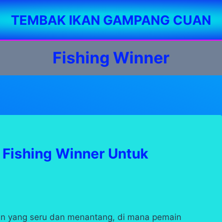
TEMBAK IKAN GAMPANG CUAN
Fishing Winner
 Fishing Winner Untuk
an yang seru dan menantang, di mana pemain