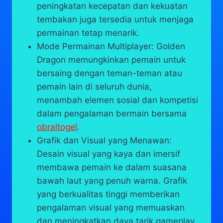
peningkatan kecepatan dan kekuatan
tembakan juga tersedia untuk menjaga
permainan tetap menarik.
Mode Permainan Multiplayer: Golden
Dragon memungkinkan pemain untuk
bersaing dengan teman-teman atau
pemain lain di seluruh dunia,
menambah elemen sosial dan kompetisi
dalam pengalaman bermain bersama
obraltogel
.
Grafik dan Visual yang Menawan:
Desain visual yang kaya dan imersif
membawa pemain ke dalam suasana
bawah laut yang penuh warna. Grafik
yang berkualitas tinggi memberikan
pengalaman visual yang memuaskan
dan meningkatkan daya tarik gameplay.