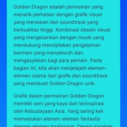
Golden Dragon adalah permainan yang
menarik perhatian dengan grafik visual
yang menawan dan soundtrack yang
berkualitas tinggi. Kombinasi desain visual
yang mengesankan dengan musik yang
mendukung menciptakan pengalaman
bermain yang menyeluruh dan
mengasyikkan bagi para pemain. Pada
bagian ini, kita akan menjelajahi elemen-
elemen utama dari grafik dan soundtrack
yang membuat Golden Dragon unik.
Grafik dalam permainan Golden Dragon
memiliki seni yang kaya dan terinspirasi
oleh Kebudayaan Asia. Yang sering kali
memadukan elemen-elemen fantastis
dengan elemen tradisional. Desain karakter