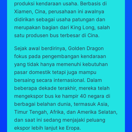
produksi kendaraan usaha. Berbasis di
Xiamen, Cina, perusahaan ini awalnya
didirikan sebagai usaha patungan dan
merupakan bagian dari King Long, salah
satu produsen bus terbesar di Cina.
Sejak awal berdirinya, Golden Dragon
fokus pada pengembangan kendaraan
yang tidak hanya memenuhi kebutuhan
pasar domestik tetapi juga mampu
bersaing secara internasional. Dalam
beberapa dekade terakhir, mereka telah
mengekspor bus ke hampir 40 negara di
berbagai belahan dunia, termasuk Asia,
Timur Tengah, Afrika, dan Amerika Selatan,
dan saat ini sedang menjajaki peluang
ekspor lebih lanjut ke Eropa.