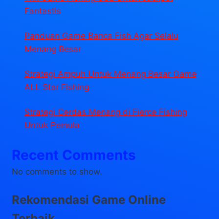
Fantastis
Panduan Game Banca Fish Agar Selalu
Menang Besar
Strategi Ampuh Untuk Menang Besar Game
ALL Star Fishing
Strategi Cerdas Menang di Fierce Fishing
Untuk Pemula
Recent Comments
No comments to show.
Rekomendasi Game Online
Terbaik