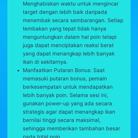
Menghabiskan waktu untuk mengincar
target dengan lebih baik daripada
menembak secara sembarangan. Setiap
tembakan yang tepat tidak hanya
menguntungkan dalam hal poin tetapi
juga dapat menciptakan reaksi berat
yang dapat menangkap lebih banyak
ikan di sekitarnya.
Manfaatkan Putaran Bonus: Saat
memasuki putaran bonus, pemain
berkesempatan untuk mendapatkan
lebih banyak poin. Selama sesi ini,
gunakan power-up yang ada secara
strategis agar dapat menangkap ikan
bernilai tinggi secara maksimal,
sehingga memberikan tambahan besar
pada total poin.