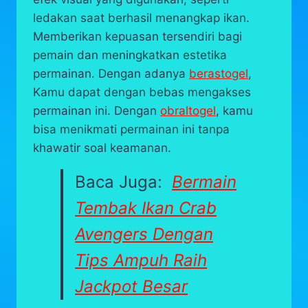
ledakan saat berhasil menangkap ikan.
Memberikan kepuasan tersendiri bagi
pemain dan meningkatkan estetika
permainan. Dengan adanya
berastogel
,
Kamu dapat dengan bebas mengakses
permainan ini. Dengan
obraltogel
, kamu
bisa menikmati permainan ini tanpa
khawatir soal keamanan.
Baca Juga:
Bermain
Tembak Ikan Crab
Avengers Dengan
Tips Ampuh Raih
Jackpot Besar