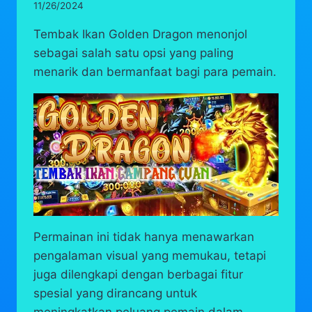
11/26/2024
Tembak Ikan Golden Dragon menonjol
sebagai salah satu opsi yang paling
menarik dan bermanfaat bagi para pemain.
Permainan ini tidak hanya menawarkan
pengalaman visual yang memukau, tetapi
juga dilengkapi dengan berbagai fitur
spesial yang dirancang untuk