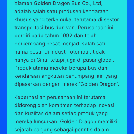
Xiamen Golden Dragon Bus Co., Ltd,
adalah salah satu produsen kendaraan
khusus yang terkemuka, terutama di sektor
transportasi bus dan van. Perusahaan ini
berdiri pada tahun 1992 dan telah
berkembang pesat menjadi salah satu
nama besar di industri otomotif, tidak
hanya di Cina, tetapi juga di pasar global.
Produk utama mereka berupa bus dan
kendaraan angkutan penumpang lain yang
dipasarkan dengan merek “Golden Dragon”.
Keberhasilan perusahaan ini terutama
didorong oleh komitmen terhadap inovasi
dan kualitas dalam setiap produk yang
mereka luncurkan.
Golden Dragon memiliki
sejarah panjang sebagai perintis dalam