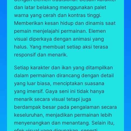
dan latar belakang menggunakan palet
warna yang cerah dan kontras tinggi.
Memberikan kesan hidup dan dinamis saat
pemain menjelajahi permainan. Elemen
visual diperkaya dengan animasi yang
halus. Yang membuat setiap aksi terasa
responsif dan menarik.
Setiap karakter dan ikan yang ditampilkan
dalam permainan dirancang dengan detail
yang luar biasa, menciptakan suasana
yang imersif. Gaya seni ini tidak hanya
menarik secara visual tetapi juga
berdampak besar pada pengalaman secara
keseluruhan, menjadikan permainan lebih
menyenangkan dan menantang. Selain itu,
efek visual yang digunakan, seperti