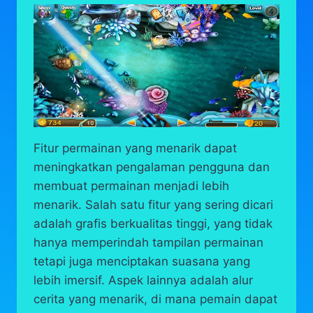
​Fitur permainan yang menarik dapat
meningkatkan pengalaman pengguna dan
membuat permainan menjadi lebih
menarik.​ Salah satu fitur yang sering dicari
adalah grafis berkualitas tinggi, yang tidak
hanya memperindah tampilan permainan
tetapi juga menciptakan suasana yang
lebih imersif. Aspek lainnya adalah alur
cerita yang menarik, di mana pemain dapat