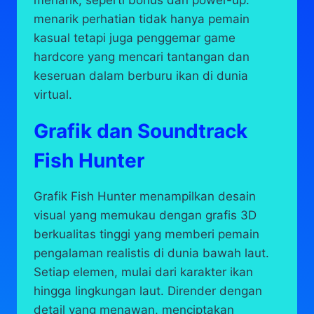
menarik, seperti bonus dan power-up.
menarik perhatian tidak hanya pemain
kasual tetapi juga penggemar game
hardcore yang mencari tantangan dan
keseruan dalam berburu ikan di dunia
virtual.
Grafik dan Soundtrack
Fish Hunter
Grafik Fish Hunter menampilkan desain
visual yang memukau dengan grafis 3D
berkualitas tinggi yang memberi pemain
pengalaman realistis di dunia bawah laut.​
Setiap elemen, mulai dari karakter ikan
hingga lingkungan laut. Dirender dengan
detail yang menawan, menciptakan