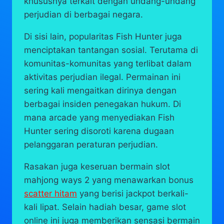
khususnya terkait dengan undang-undang
perjudian di berbagai negara.
Di sisi lain, popularitas Fish Hunter juga
menciptakan tantangan sosial. Terutama di
komunitas-komunitas yang terlibat dalam
aktivitas perjudian ilegal. Permainan ini
sering kali mengaitkan dirinya dengan
berbagai insiden penegakan hukum. Di
mana arcade yang menyediakan Fish
Hunter sering disoroti karena dugaan
pelanggaran peraturan perjudian.
Rasakan juga keseruan bermain slot
mahjong ways 2 yang menawarkan bonus
scatter hitam
yang berisi jackpot berkali-
kali lipat. Selain hadiah besar, game slot
online ini juga memberikan sensasi bermain