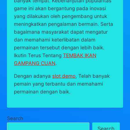
banyak tempat. Keberlanjutan popularitas
game ini akan bergantung pada inovasi
yang dilakukan oleh pengembang untuk
meningkatkan pengalaman bermain. Serta
bagaimana masyarakat dapat mengatur
dan memahami keterlibatan dalam
permainan tersebut dengan lebih baik.
Ikutin Terus Tentang
TEMBAK IKAN
GAMPANG CUAN
.
Dengan adanya
slot demo
, Telah banyak
pemain yang terbantu dan memahami
permainan dengan baik.
Search
Search