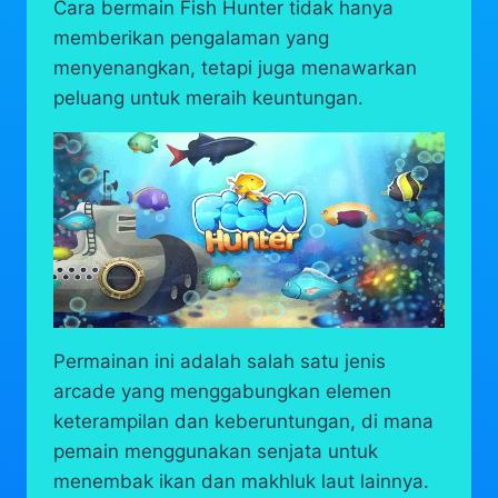
Cara bermain Fish Hunter tidak hanya
memberikan pengalaman yang
menyenangkan, tetapi juga menawarkan
peluang untuk meraih keuntungan.
Permainan ini adalah salah satu jenis
arcade yang menggabungkan elemen
keterampilan dan keberuntungan, di mana
pemain menggunakan senjata untuk
menembak ikan dan makhluk laut lainnya.