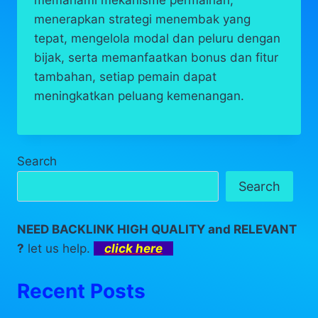
memahami mekanisme permainan,
menerapkan strategi menembak yang
tepat, mengelola modal dan peluru dengan
bijak, serta memanfaatkan bonus dan fitur
tambahan, setiap pemain dapat
meningkatkan peluang kemenangan.
Search
Search
NEED BACKLINK HIGH QUALITY and RELEVANT
?
let us help.
click here
Recent Posts