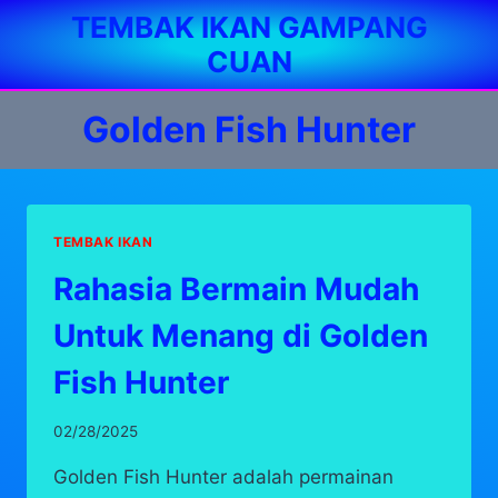
Skip
TEMBAK IKAN GAMPANG
to
CUAN
content
Golden Fish Hunter
TEMBAK IKAN
Rahasia Bermain Mudah
Untuk Menang di Golden
Fish Hunter
02/28/2025
Golden Fish Hunter adalah permainan