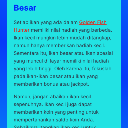
Besar
Setiap ikan yang ada dalam
Golden Fish
Hunter
memiliki nilai hadiah yang berbeda.
Ikan kecil mungkin lebih mudah ditangkap,
namun hanya memberikan hadiah kecil.
Sementara itu, ikan besar atau ikan spesial
yang muncul di layar memiliki nilai hadiah
yang lebih tinggi. Oleh karena itu, fokuslah
pada ikan-ikan besar atau ikan yang
memberikan bonus atau jackpot.
Namun, jangan abaikan ikan kecil
sepenuhnya. Ikan kecil juga dapat
memberikan koin yang penting untuk
mempertahankan saldo koin Anda.
Sebaiknya, tangkap ikan kecil untuk