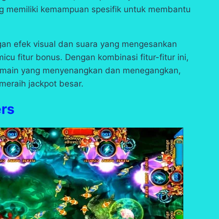
ng memiliki kemampuan spesifik untuk membantu
gan efek visual dan suara yang mengesankan
cu fitur bonus. Dengan kombinasi fitur-fitur ini,
rmain yang menyenangkan dan menegangkan,
raih jackpot besar.​
rs