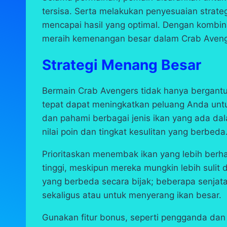
tersisa. Serta melakukan penyesuaian strate
mencapai hasil yang optimal. Dengan kombina
meraih kemenangan besar dalam Crab Avenge
Strategi Menang Besar
Bermain Crab Avengers tidak hanya bergant
tepat dapat meningkatkan peluang Anda untu
dan pahami berbagai jenis ikan yang ada da
nilai poin dan tingkat kesulitan yang berbeda
Prioritaskan menembak ikan yang lebih berha
tinggi, meskipun mereka mungkin lebih sulit 
yang berbeda secara bijak; beberapa senjata
sekaligus atau untuk menyerang ikan besar.
Gunakan fitur bonus, seperti pengganda dan p