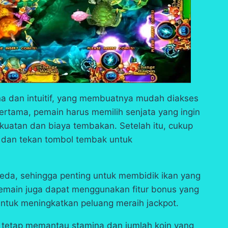
a dan intuitif, yang membuatnya mudah diakses
rtama, pemain harus memilih senjata yang ingin
ekuatan dan biaya tembakan. Setelah itu, cukup
r dan tekan tombol tembak untuk
erbeda, sehingga penting untuk membidik ikan yang
emain juga dapat menggunakan fitur bonus yang
untuk meningkatkan peluang meraih jackpot.
 tetap memantau stamina dan jumlah koin yang