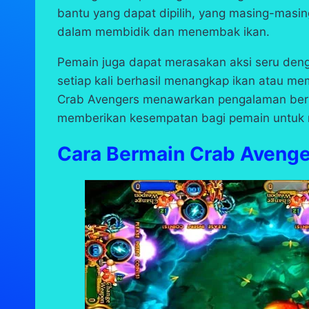
bantu yang dapat dipilih, yang masing-masi
dalam membidik dan menembak ikan.
Pemain juga dapat merasakan aksi seru den
setiap kali berhasil menangkap ikan atau memi
Crab Avengers menawarkan pengalaman be
memberikan kesempatan bagi pemain untuk me
Cara Bermain Crab Avenge