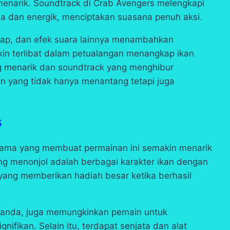
narik. Soundtrack di Crab Avengers melengkapi
a dan energik, menciptakan suasana penuh aksi.
kap, dan efek suara lainnya menambahkan
in terlibat dalam petualangan menangkap ikan
g menarik dan soundtrack yang menghibur
n yang tidak hanya menantang tetapi juga
s
tama yang membuat permainan ini semakin menarik
ing menonjol adalah berbagai karakter ikan dengan
 yang memberikan hadiah besar ketika berhasil
ngganda, juga memungkinkan pemain untuk
fikan. Selain itu, terdapat senjata dan alat