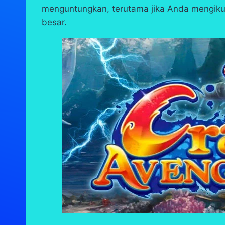
menguntungkan, terutama jika Anda mengikut
besar.