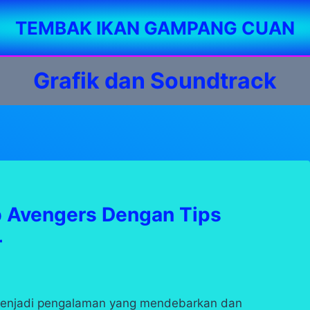
TEMBAK IKAN GAMPANG CUAN
Grafik dan Soundtrack
b Avengers Dengan Tips
r
enjadi pengalaman yang mendebarkan dan