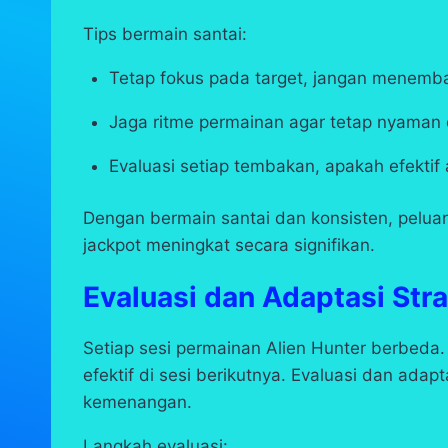
Tips bermain santai:
Tetap fokus pada target, jangan menem
Jaga ritme permainan agar tetap nyaman 
Evaluasi setiap tembakan, apakah efektif 
Dengan bermain santai dan konsisten, pelu
jackpot meningkat secara signifikan.
Evaluasi dan Adaptasi Stra
Setiap sesi permainan Alien Hunter berbeda. 
efektif di sesi berikutnya. Evaluasi dan ada
kemenangan.
Langkah evaluasi: