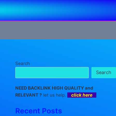
Search
Search
NEED BACKLINK HIGH QUALITY and
RELEVANT ?
let us help.
click here
Recent Posts