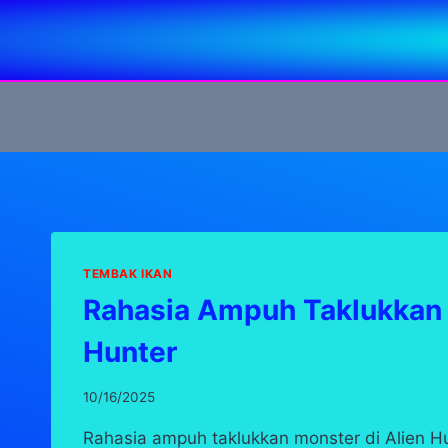
Skip
to
content
TEMBAK IKAN
Rahasia Ampuh Taklukkan 
Hunter
10/16/2025
Rahasia ampuh taklukkan monster di Alien Hu