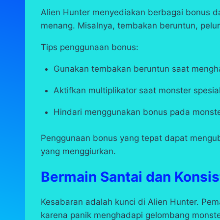
Alien Hunter menyediakan berbagai bonus d
menang. Misalnya, tembakan beruntun, peluru
Tips penggunaan bonus:
Gunakan tembakan beruntun saat mengha
Aktifkan multiplikator saat monster spesi
Hindari menggunakan bonus pada monster 
Penggunaan bonus yang tepat dapat menguba
yang menggiurkan.
Bermain Santai dan Konsi
Kesabaran adalah kunci di Alien Hunter. Pem
karena panik menghadapi gelombang monste