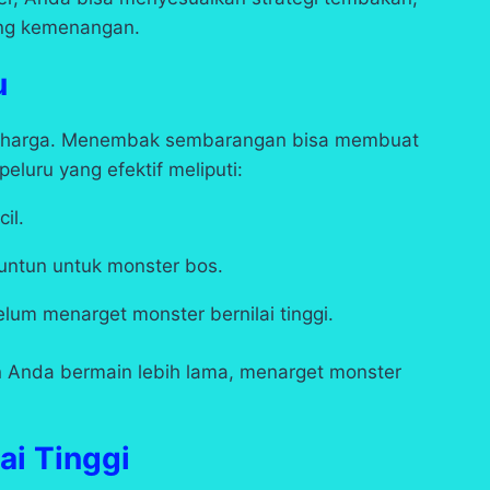
ang kemenangan.
u
g berharga. Menembak sembarangan bisa membuat
luru yang efektif meliputi:
il.
untun untuk monster bos.
lum menarget monster bernilai tinggi.
 Anda bermain lebih lama, menarget monster
ai Tinggi