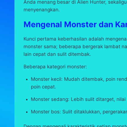
Anda menang besar di Alien Hunter, sekalig
menyenangkan.
Mengenal Monster dan Kar
Kunci pertama keberhasilan adalah mengenal
monster sama; beberapa bergerak lambat na
lain cepat dan sulit ditembak.
Beberapa kategori monster:
Monster kecil: Mudah ditembak, poin re
poin cepat.
Monster sedang: Lebih sulit ditarget, ni
Monster bos: Sulit ditaklukkan, pergerak
Dengan mengenali karakteristik setiap mons