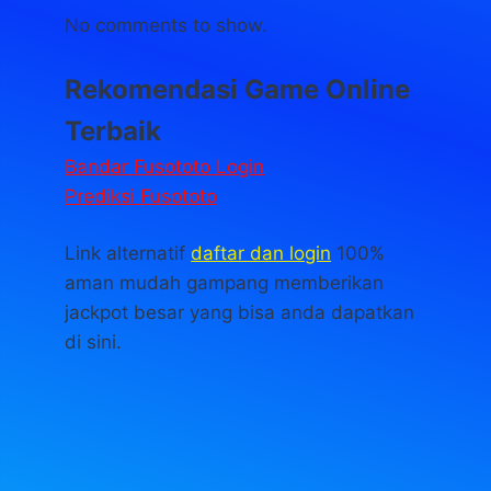
No comments to show.
Rekomendasi Game Online
Terbaik
Bandar Fusototo Login
Prediksi Fusototo
Link alternatif
daftar dan login
100%
aman mudah gampang memberikan
jackpot besar yang bisa anda dapatkan
di sini.