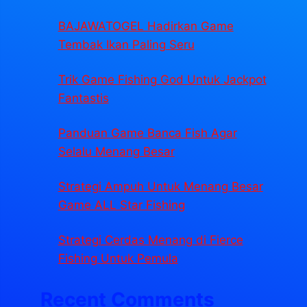
BAJAWATOGEL Hadirkan Game
Tembak Ikan Paling Seru
Trik Game Fishing God Untuk Jackpot
Fantastis
Panduan Game Banca Fish Agar
Selalu Menang Besar
Strategi Ampuh Untuk Menang Besar
Game ALL Star Fishing
Strategi Cerdas Menang di Fierce
Fishing Untuk Pemula
Recent Comments