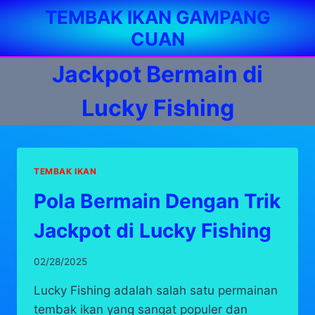
Skip
TEMBAK IKAN GAMPANG
to
CUAN
content
Jackpot Bermain di
Lucky Fishing
TEMBAK IKAN
Pola Bermain Dengan Trik
Jackpot di Lucky Fishing
02/28/2025
Lucky Fishing adalah salah satu permainan
tembak ikan yang sangat populer dan