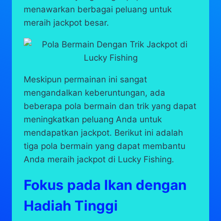
menawarkan berbagai peluang untuk
meraih jackpot besar.
Meskipun permainan ini sangat
mengandalkan keberuntungan, ada
beberapa pola bermain dan trik yang dapat
meningkatkan peluang Anda untuk
mendapatkan jackpot. Berikut ini adalah
tiga pola bermain yang dapat membantu
Anda meraih jackpot di Lucky Fishing.
Fokus pada Ikan dengan
Hadiah Tinggi