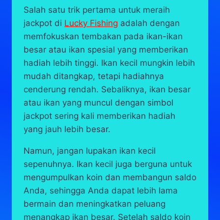
Salah satu trik pertama untuk meraih
jackpot di
Lucky Fishing
adalah dengan
memfokuskan tembakan pada ikan-ikan
besar atau ikan spesial yang memberikan
hadiah lebih tinggi. Ikan kecil mungkin lebih
mudah ditangkap, tetapi hadiahnya
cenderung rendah. Sebaliknya, ikan besar
atau ikan yang muncul dengan simbol
jackpot sering kali memberikan hadiah
yang jauh lebih besar.
Namun, jangan lupakan ikan kecil
sepenuhnya. Ikan kecil juga berguna untuk
mengumpulkan koin dan membangun saldo
Anda, sehingga Anda dapat lebih lama
bermain dan meningkatkan peluang
menangkap ikan besar. Setelah saldo koin