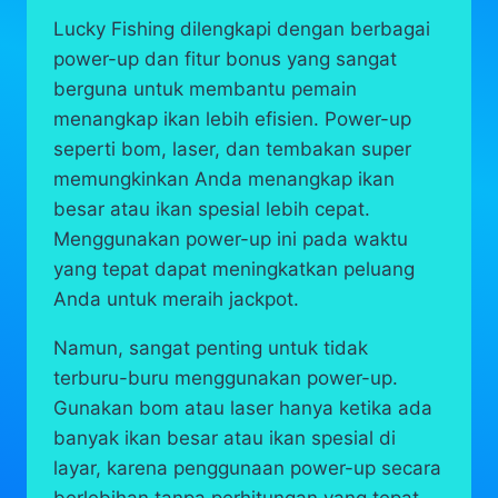
Lucky Fishing dilengkapi dengan berbagai
power-up dan fitur bonus yang sangat
berguna untuk membantu pemain
menangkap ikan lebih efisien. Power-up
seperti bom, laser, dan tembakan super
memungkinkan Anda menangkap ikan
besar atau ikan spesial lebih cepat.
Menggunakan power-up ini pada waktu
yang tepat dapat meningkatkan peluang
Anda untuk meraih jackpot.
Namun, sangat penting untuk tidak
terburu-buru menggunakan power-up.
Gunakan bom atau laser hanya ketika ada
banyak ikan besar atau ikan spesial di
layar, karena penggunaan power-up secara