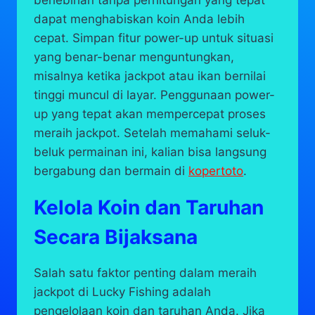
berlebihan tanpa perhitungan yang tepat
dapat menghabiskan koin Anda lebih
cepat. Simpan fitur power-up untuk situasi
yang benar-benar menguntungkan,
misalnya ketika jackpot atau ikan bernilai
tinggi muncul di layar. Penggunaan power-
up yang tepat akan mempercepat proses
meraih jackpot. Setelah memahami seluk-
beluk permainan ini, kalian bisa langsung
bergabung dan bermain di
kopertoto
.
Kelola Koin dan Taruhan
Secara Bijaksana
Salah satu faktor penting dalam meraih
jackpot di Lucky Fishing adalah
pengelolaan koin dan taruhan Anda. Jika