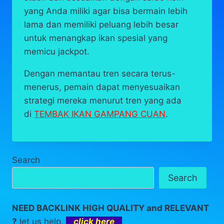
yang Anda miliki agar bisa bermain lebih
lama dan memiliki peluang lebih besar
untuk menangkap ikan spesial yang
memicu jackpot.
Dengan memantau tren secara terus-
menerus, pemain dapat menyesuaikan
strategi mereka menurut tren yang ada
di
TEMBAK IKAN GAMPANG CUAN
.
Search
Search
NEED BACKLINK HIGH QUALITY and RELEVANT
?
let us help.
click here