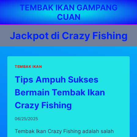
Skip
TEMBAK IKAN GAMPANG
to
CUAN
content
Jackpot di Crazy Fishing
TEMBAK IKAN
Tips Ampuh Sukses
Bermain Tembak Ikan
Crazy Fishing
06/25/2025
Tembak Ikan Crazy Fishing adalah salah