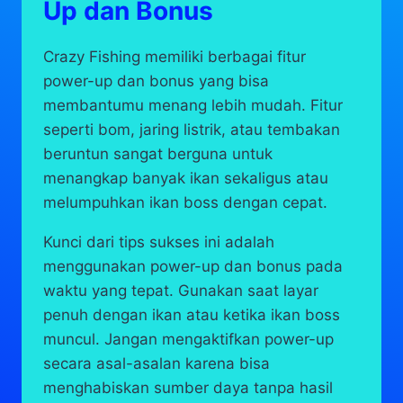
Up dan Bonus
Crazy Fishing memiliki berbagai fitur
power-up dan bonus yang bisa
membantumu menang lebih mudah. Fitur
seperti bom, jaring listrik, atau tembakan
beruntun sangat berguna untuk
menangkap banyak ikan sekaligus atau
melumpuhkan ikan boss dengan cepat.
Kunci dari tips sukses ini adalah
menggunakan power-up dan bonus pada
waktu yang tepat. Gunakan saat layar
penuh dengan ikan atau ketika ikan boss
muncul. Jangan mengaktifkan power-up
secara asal-asalan karena bisa
menghabiskan sumber daya tanpa hasil