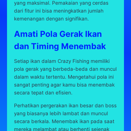
yang maksimal. Pemakaian yang cerdas
dari fitur ini bisa meningkatkan jumlah
kemenangan dengan signifikan.
Amati Pola Gerak Ikan
dan Timing Menembak
Setiap ikan dalam Crazy Fishing memiliki
pola gerak yang berbeda-beda dan muncul
dalam waktu tertentu. Mengetahui pola ini
sangat penting agar kamu bisa menembak
secara tepat dan efisien.
Perhatikan pergerakan ikan besar dan boss
yang biasanya lebih lambat dan muncul
secara berkala. Menembak ikan pada saat
mereka melambat atau berhenti sejenak