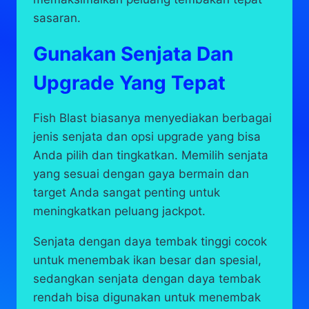
sasaran.
Gunakan Senjata Dan
Upgrade Yang Tepat
Fish Blast biasanya menyediakan berbagai
jenis senjata dan opsi upgrade yang bisa
Anda pilih dan tingkatkan. Memilih senjata
yang sesuai dengan gaya bermain dan
target Anda sangat penting untuk
meningkatkan peluang jackpot.
Senjata dengan daya tembak tinggi cocok
untuk menembak ikan besar dan spesial,
sedangkan senjata dengan daya tembak
rendah bisa digunakan untuk menembak