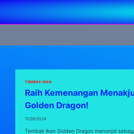
Skip
to
content
TEMBAK IKAN
Raih Kemenangan Menakjub
Golden Dragon!
11/26/2024
Tembak Ikan Golden Dragon menonjol sebagai