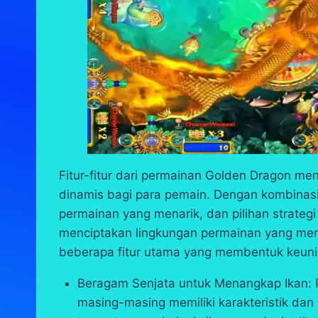
Fitur-fitur dari permainan Golden Dragon 
dinamis bagi para pemain. Dengan kombinas
permainan yang menarik, dan pilihan strategi
menciptakan lingkungan permainan yang mem
beberapa fitur utama yang membentuk keunik
Beragam Senjata untuk Menangkap Ikan: P
masing-masing memiliki karakteristik dan