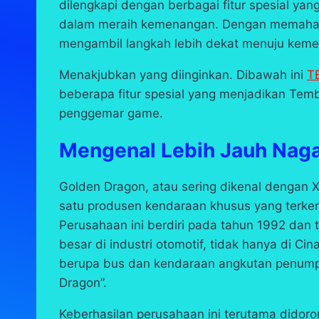
dilengkapi dengan berbagai fitur spesial ya
dalam meraih kemenangan. Dengan memahami 
mengambil langkah lebih dekat menuju kem
Menakjubkan yang diinginkan. Dibawah ini
T
beberapa fitur spesial yang menjadikan Temb
penggemar game.
Mengenal Lebih Jauh Nag
Golden Dragon, atau sering dikenal dengan 
satu produsen kendaraan khusus yang terkem
Perusahaan ini berdiri pada tahun 1992 dan
besar di industri otomotif, tidak hanya di Ci
berupa bus dan kendaraan angkutan penump
Dragon”.
Keberhasilan perusahaan ini terutama didoro