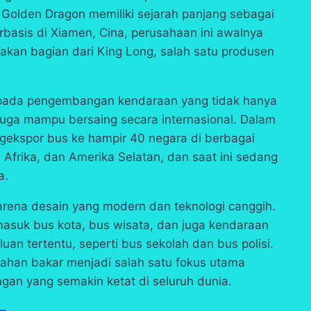
.
Golden Dragon memiliki sejarah panjang sebagai
rbasis di Xiamen, Cina, perusahaan ini awalnya
akan bagian dari King Long, salah satu produsen
s pada pengembangan kendaraan yang tidak hanya
uga mampu bersaing secara internasional. Dalam
gekspor bus ke hampir 40 negara di berbagai
 Afrika, dan Amerika Selatan, dan saat ini sedang
a.
arena desain yang modern dan teknologi canggih.
asuk bus kota, bus wisata, dan juga kendaraan
an tertentu, seperti bus sekolah dan bus polisi.
 bahan bakar menjadi salah satu fokus utama
gan yang semakin ketat di seluruh dunia.