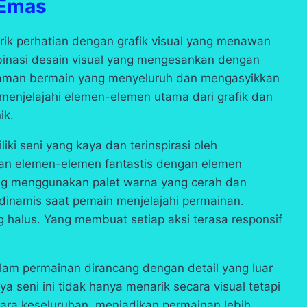
 Emas
ik perhatian dengan grafik visual yang menawan
mbinasi desain visual yang mengesankan dengan
aman bermain yang menyeluruh dan mengasyikkan
 menjelajahi elemen-elemen utama dari grafik dan
ik.
ki seni yang kaya dan terinspirasi oleh
an elemen-elemen fantastis dengan elemen
kang menggunakan palet warna yang cerah dan
dinamis saat pemain menjelajahi permainan.
 halus. Yang membuat setiap aksi terasa responsif
alam permainan dirancang dengan detail yang luar
a seni ini tidak hanya menarik secara visual tetapi
ra keseluruhan, menjadikan permainan lebih