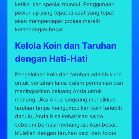
ketika ikan spesial muncul. Penggunaan
power-up yang tepat di saat yang tepat
akan mempercepat proses meraih
kemenangan besar.
Kelola Koin dan Taruhan
dengan Hati-Hati
Pengelolaan koin dan taruhan adalah kunci
untuk bertahan lama dalam permainan dan
meningkatkan peluang Anda untuk
menang. Jika Anda langsung menaikkan
taruhan tanpa mengumpulkan koin terlebih
dahulu, Anda bisa kehabisan saldo
sebelum berhasil menangkap ikan besar.
Mulailah dengan taruhan kecil dan fokus