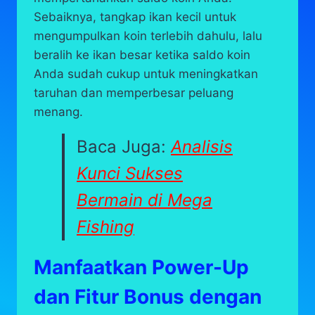
Sebaiknya, tangkap ikan kecil untuk
mengumpulkan koin terlebih dahulu, lalu
beralih ke ikan besar ketika saldo koin
Anda sudah cukup untuk meningkatkan
taruhan dan memperbesar peluang
menang.
Baca Juga:
Analisis
Kunci Sukses
Bermain di Mega
Fishing
Manfaatkan Power-Up
dan Fitur Bonus dengan