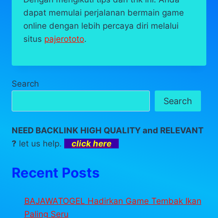
dapat memulai perjalanan bermain game
online dengan lebih percaya diri melalui
situs
pajerototo
.
Search
Search
NEED BACKLINK HIGH QUALITY and RELEVANT
?
let us help.
click here
Recent Posts
BAJAWATOGEL Hadirkan Game Tembak Ikan
Paling Seru