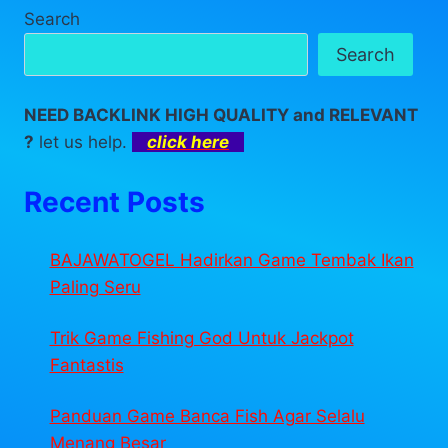
Search
Search
NEED BACKLINK HIGH QUALITY and RELEVANT
?
let us help.
click here
Recent Posts
BAJAWATOGEL Hadirkan Game Tembak Ikan
Paling Seru
Trik Game Fishing God Untuk Jackpot
Fantastis
Panduan Game Banca Fish Agar Selalu
Menang Besar