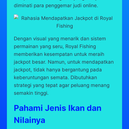
diminati para penggemar judi online.
Dengan visual yang menarik dan sistem
permainan yang seru, Royal Fishing
memberikan kesempatan untuk meraih
jackpot besar. Namun, untuk mendapatkan
jackpot, tidak hanya bergantung pada
keberuntungan semata. Dibutuhkan
strategi yang tepat agar peluang menang
semakin tinggi.
Pahami Jenis Ikan dan
Nilainya