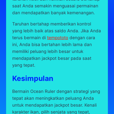
saat Anda semakin menguasai permainan
dan mendapatkan banyak kemenangan.
Taruhan bertahap memberikan kontrol
yang lebih baik atas saldo Anda. Jika Anda
terus bermain di
tempototo
dengan cara
ini, Anda bisa bertahan lebih lama dan
memiliki peluang lebih besar untuk
mendapatkan jackpot besar pada saat
yang tepat.
Kesimpulan
Bermain Ocean Ruler dengan strategi yang
tepat akan meningkatkan peluang Anda
untuk mendapatkan jackpot besar. Kenali
karakter ikan, pilih senjata yang tepat,