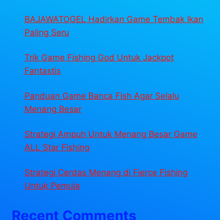
BAJAWATOGEL Hadirkan Game Tembak Ikan
Paling Seru
Trik Game Fishing God Untuk Jackpot
Fantastis
Panduan Game Banca Fish Agar Selalu
Menang Besar
Strategi Ampuh Untuk Menang Besar Game
ALL Star Fishing
Strategi Cerdas Menang di Fierce Fishing
Untuk Pemula
Recent Comments