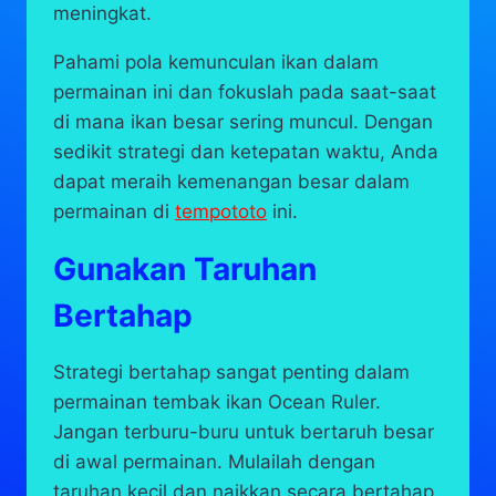
meningkat.
Pahami pola kemunculan ikan dalam
permainan ini dan fokuslah pada saat-saat
di mana ikan besar sering muncul. Dengan
sedikit strategi dan ketepatan waktu, Anda
dapat meraih kemenangan besar dalam
permainan di
tempototo
ini.
Gunakan Taruhan
Bertahap
Strategi bertahap sangat penting dalam
permainan tembak ikan Ocean Ruler.
Jangan terburu-buru untuk bertaruh besar
di awal permainan. Mulailah dengan
taruhan kecil dan naikkan secara bertahap