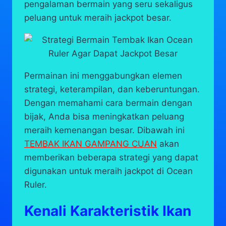
pengalaman bermain yang seru sekaligus
peluang untuk meraih jackpot besar.
Permainan ini menggabungkan elemen
strategi, keterampilan, dan keberuntungan.
Dengan memahami cara bermain dengan
bijak, Anda bisa meningkatkan peluang
meraih kemenangan besar. Dibawah ini
TEMBAK IKAN GAMPANG CUAN
akan
memberikan beberapa strategi yang dapat
digunakan untuk meraih jackpot di Ocean
Ruler.
Kenali Karakteristik Ikan