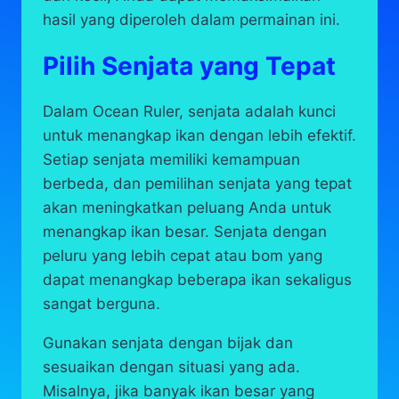
hasil yang diperoleh dalam permainan ini.
Pilih Senjata yang Tepat
Dalam Ocean Ruler, senjata adalah kunci
untuk menangkap ikan dengan lebih efektif.
Setiap senjata memiliki kemampuan
berbeda, dan pemilihan senjata yang tepat
akan meningkatkan peluang Anda untuk
menangkap ikan besar. Senjata dengan
peluru yang lebih cepat atau bom yang
dapat menangkap beberapa ikan sekaligus
sangat berguna.
Gunakan senjata dengan bijak dan
sesuaikan dengan situasi yang ada.
Misalnya, jika banyak ikan besar yang