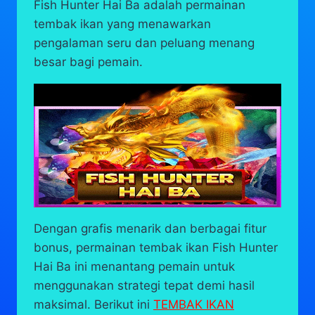
Fish Hunter Hai Ba adalah permainan
tembak ikan yang menawarkan
pengalaman seru dan peluang menang
besar bagi pemain.
Dengan grafis menarik dan berbagai fitur
bonus, permainan tembak ikan Fish Hunter
Hai Ba ini menantang pemain untuk
menggunakan strategi tepat demi hasil
maksimal. Berikut ini
TEMBAK IKAN