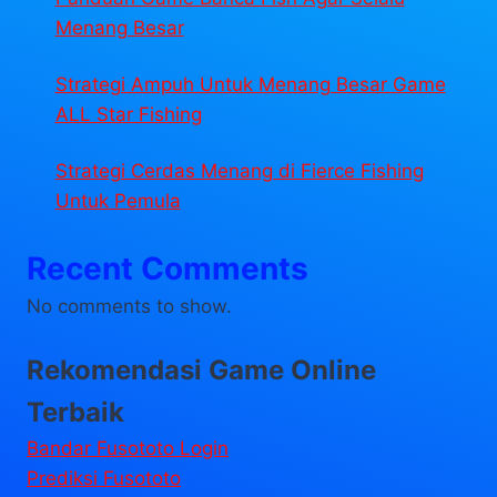
Menang Besar
Strategi Ampuh Untuk Menang Besar Game
ALL Star Fishing
Strategi Cerdas Menang di Fierce Fishing
Untuk Pemula
Recent Comments
No comments to show.
Rekomendasi Game Online
Terbaik
Bandar Fusototo Login
Prediksi Fusototo