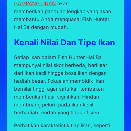
GAMPANG CUAN
akan
memberikan panduan lengkap yang akan
membantu Anda menguasai Fish Hunter
Hai Ba dengan mudah.
Kenali Nilai Dan Tipe Ikan
Setiap ikan dalam Fish Hunter Hai Ba
mempunyai nilai skor berbeda, berkisar
dari ikan kecil hingga boss ikan dengan
hadiah besar. Fokuslah membidik ikan
bernilai tinggi agar satu kali tembakan
memberikan hasil signifikan. Hindari
membuang peluru pada ikan kecil
berhadiah rendah yang tidak efisien.
Perhatikan karakteristik tiap ikan, seperti