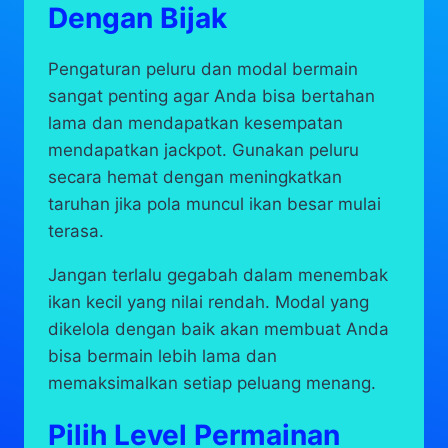
Dengan Bijak
Pengaturan peluru dan modal bermain
sangat penting agar Anda bisa bertahan
lama dan mendapatkan kesempatan
mendapatkan jackpot. Gunakan peluru
secara hemat dengan meningkatkan
taruhan jika pola muncul ikan besar mulai
terasa.
Jangan terlalu gegabah dalam menembak
ikan kecil yang nilai rendah. Modal yang
dikelola dengan baik akan membuat Anda
bisa bermain lebih lama dan
memaksimalkan setiap peluang menang.
Pilih Level Permainan