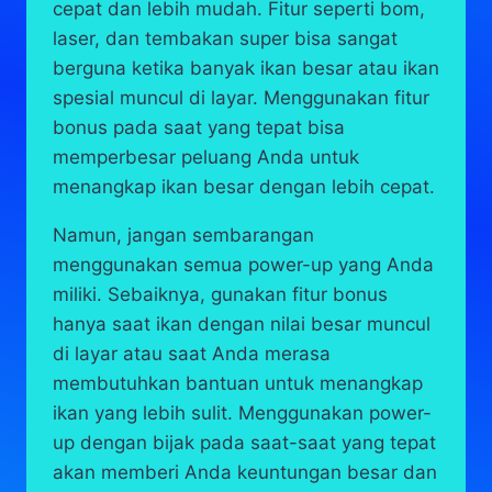
cepat dan lebih mudah. Fitur seperti bom,
laser, dan tembakan super bisa sangat
berguna ketika banyak ikan besar atau ikan
spesial muncul di layar. Menggunakan fitur
bonus pada saat yang tepat bisa
memperbesar peluang Anda untuk
menangkap ikan besar dengan lebih cepat.
Namun, jangan sembarangan
menggunakan semua power-up yang Anda
miliki. Sebaiknya, gunakan fitur bonus
hanya saat ikan dengan nilai besar muncul
di layar atau saat Anda merasa
membutuhkan bantuan untuk menangkap
ikan yang lebih sulit. Menggunakan power-
up dengan bijak pada saat-saat yang tepat
akan memberi Anda keuntungan besar dan