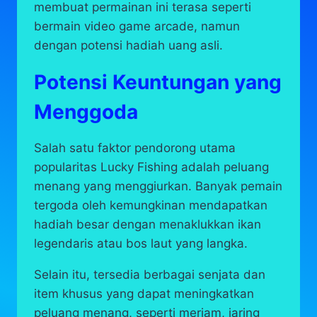
membuat permainan ini terasa seperti
bermain video game arcade, namun
dengan potensi hadiah uang asli.
Potensi Keuntungan yang
Menggoda
Salah satu faktor pendorong utama
popularitas Lucky Fishing adalah peluang
menang yang menggiurkan. Banyak pemain
tergoda oleh kemungkinan mendapatkan
hadiah besar dengan menaklukkan ikan
legendaris atau bos laut yang langka.
Selain itu, tersedia berbagai senjata dan
item khusus yang dapat meningkatkan
peluang menang, seperti meriam, jaring