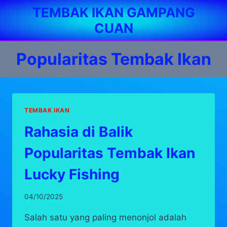
Skip
TEMBAK IKAN GAMPANG
to
CUAN
content
Popularitas Tembak Ikan
TEMBAK IKAN
Rahasia di Balik
Popularitas Tembak Ikan
Lucky Fishing
04/10/2025
Salah satu yang paling menonjol adalah