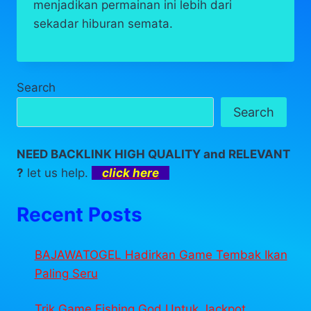
menjadikan permainan ini lebih dari
sekadar hiburan semata.
Search
Search
NEED BACKLINK HIGH QUALITY and RELEVANT
?
let us help.
click here
Recent Posts
BAJAWATOGEL Hadirkan Game Tembak Ikan
Paling Seru
Trik Game Fishing God Untuk Jackpot