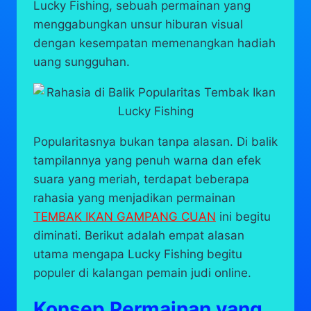
Lucky Fishing, sebuah permainan yang
menggabungkan unsur hiburan visual
dengan kesempatan memenangkan hadiah
uang sungguhan.
Popularitasnya bukan tanpa alasan. Di balik
tampilannya yang penuh warna dan efek
suara yang meriah, terdapat beberapa
rahasia yang menjadikan permainan
TEMBAK IKAN GAMPANG CUAN
ini begitu
diminati. Berikut adalah empat alasan
utama mengapa Lucky Fishing begitu
populer di kalangan pemain judi online.
Konsep Permainan yang