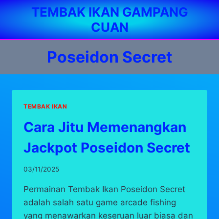
Skip
TEMBAK IKAN GAMPANG
to
CUAN
content
Poseidon Secret
TEMBAK IKAN
Cara Jitu Memenangkan
Jackpot Poseidon Secret
03/11/2025
Permainan Tembak Ikan Poseidon Secret
adalah salah satu game arcade fishing
yang menawarkan keseruan luar biasa dan