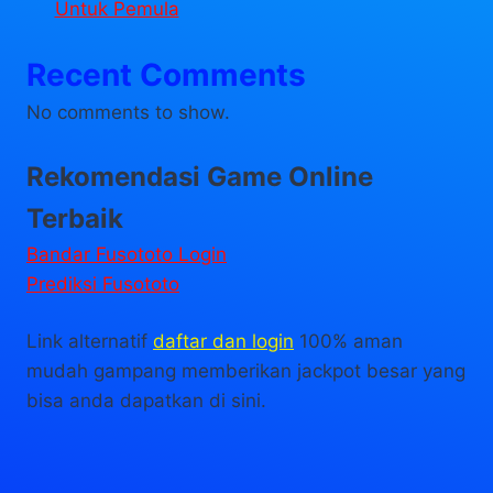
Untuk Pemula
Recent Comments
No comments to show.
Rekomendasi Game Online
Terbaik
Bandar Fusototo Login
Prediksi Fusototo
Link alternatif
daftar dan login
100% aman
mudah gampang memberikan jackpot besar yang
bisa anda dapatkan di sini.