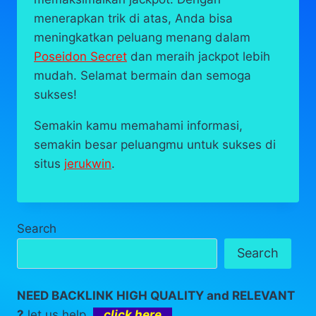
menerapkan trik di atas, Anda bisa
meningkatkan peluang menang dalam
Poseidon Secret
dan meraih jackpot lebih
mudah. Selamat bermain dan semoga
sukses!
Semakin kamu memahami informasi,
semakin besar peluangmu untuk sukses di
situs
jerukwin
.
Search
Search
NEED BACKLINK HIGH QUALITY and RELEVANT
?
let us help.
click here