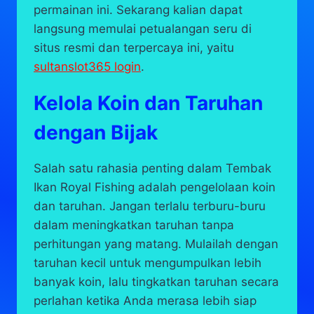
permainan ini. Sekarang kalian dapat
langsung memulai petualangan seru di
situs resmi dan terpercaya ini, yaitu
sultanslot365 login
.
Kelola Koin dan Taruhan
dengan Bijak
Salah satu rahasia penting dalam Tembak
Ikan Royal Fishing adalah pengelolaan koin
dan taruhan. Jangan terlalu terburu-buru
dalam meningkatkan taruhan tanpa
perhitungan yang matang. Mulailah dengan
taruhan kecil untuk mengumpulkan lebih
banyak koin, lalu tingkatkan taruhan secara
perlahan ketika Anda merasa lebih siap