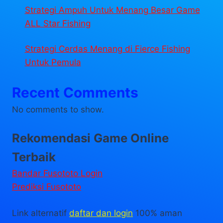
Strategi Ampuh Untuk Menang Besar Game
ALL Star Fishing
Strategi Cerdas Menang di Fierce Fishing
Untuk Pemula
Recent Comments
No comments to show.
Rekomendasi Game Online
Terbaik
Bandar Fusototo Login
Prediksi Fusototo
Link alternatif
daftar dan login
100% aman