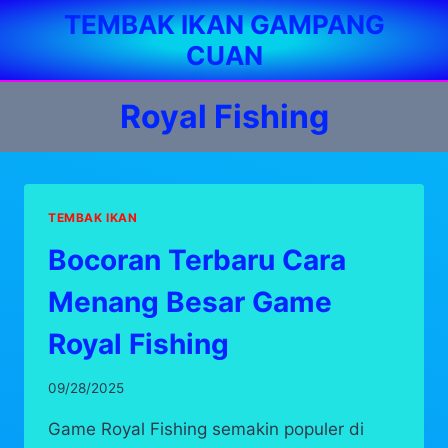
Skip
TEMBAK IKAN GAMPANG
to
CUAN
content
Royal Fishing
TEMBAK IKAN
Bocoran Terbaru Cara
Menang Besar Game
Royal Fishing
09/28/2025
Game Royal Fishing semakin populer di