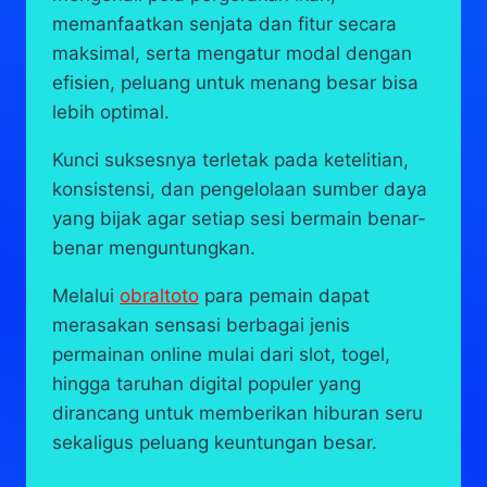
memanfaatkan senjata dan fitur secara
maksimal, serta mengatur modal dengan
efisien, peluang untuk menang besar bisa
lebih optimal.
Kunci suksesnya terletak pada ketelitian,
konsistensi, dan pengelolaan sumber daya
yang bijak agar setiap sesi bermain benar-
benar menguntungkan.
Melalui
obraltoto
para pemain dapat
merasakan sensasi berbagai jenis
permainan online mulai dari slot, togel,
hingga taruhan digital populer yang
dirancang untuk memberikan hiburan seru
sekaligus peluang keuntungan besar.