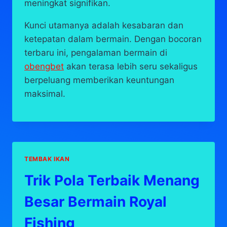
meningkat signifikan.
Kunci utamanya adalah kesabaran dan
ketepatan dalam bermain. Dengan bocoran
terbaru ini, pengalaman bermain di
obengbet
akan terasa lebih seru sekaligus
berpeluang memberikan keuntungan
maksimal.
TEMBAK IKAN
Trik Pola Terbaik Menang
Besar Bermain Royal
Fishing