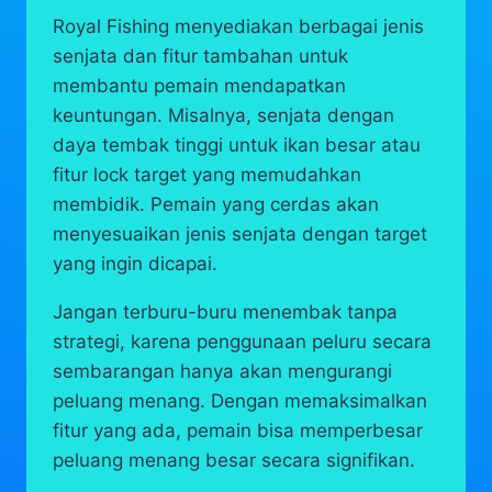
Royal Fishing menyediakan berbagai jenis
senjata dan fitur tambahan untuk
membantu pemain mendapatkan
keuntungan. Misalnya, senjata dengan
daya tembak tinggi untuk ikan besar atau
fitur lock target yang memudahkan
membidik. Pemain yang cerdas akan
menyesuaikan jenis senjata dengan target
yang ingin dicapai.
Jangan terburu-buru menembak tanpa
strategi, karena penggunaan peluru secara
sembarangan hanya akan mengurangi
peluang menang. Dengan memaksimalkan
fitur yang ada, pemain bisa memperbesar
peluang menang besar secara signifikan.