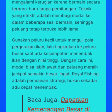
mengalami kerugian karena bermain secara
terburu-buru tanpa perhitungan. Teknik
yang efektif adalah membagi modal ke
dalam beberapa sesi bermain, sehingga
peluang tetap terbuka lebih lama.
Gunakan peluru kecil untuk menguji pola
pergerakan ikan, lalu tingkatkan ke peluru
besar saat ada kesempatan menembak
ikan dengan nilai tinggi. Dengan cara ini,
modal bisa lebih awet dan peluang meraih
jackpot semakin besar. Ingat, Royal Fishing
adalah permainan strategi, bukan sekadar
adu cepat menembak.
Baca Juga:
Dapatkan
Kemenangan Besar di