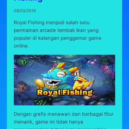
09/23/2025
Royal Fishing menjadi salah satu
permainan arcade tembak ikan yang
populer di kalangan penggemar game
online.
Dengan grafis menawan dan berbagai fitur
menarik, game ini tidak hanya