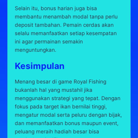
Selain itu, bonus harian juga bisa
membantu menambah modal tanpa perlu
deposit tambahan. Pemain cerdas akan
selalu memanfaatkan setiap kesempatan
ini agar permainan semakin
menguntungkan.
Kesimpulan
Menang besar di game Royal Fishing
bukanlah hal yang mustahil jika
menggunakan strategi yang tepat. Dengan
fokus pada target ikan bernilai tinggi,
mengatur modal serta peluru dengan bijak,
dan memanfaatkan bonus maupun event,
peluang meraih hadiah besar bisa