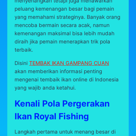
menyenangkan tetapi juga menawarkan
peluang kemenangan besar bagi pemain
yang memahami strateginya. Banyak orang
mencoba bermain secara acak, namun
kemenangan maksimal bisa lebih mudah
diraih jika pemain menerapkan trik pola
terbaik.
Disini
TEMBAK IKAN GAMPANG CUAN
akan memberikan informasi penting
mengenai tembaik ikan online di Indonesia
yang wajib anda ketahui.
Kenali Pola Pergerakan
Ikan Royal Fishing
Langkah pertama untuk menang besar di