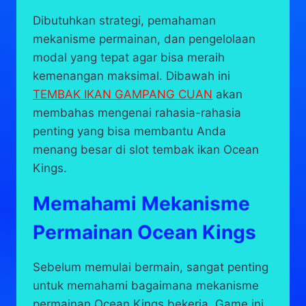
Dibutuhkan strategi, pemahaman
mekanisme permainan, dan pengelolaan
modal yang tepat agar bisa meraih
kemenangan maksimal. Dibawah ini
TEMBAK IKAN GAMPANG CUAN
akan
membahas mengenai rahasia-rahasia
penting yang bisa membantu Anda
menang besar di slot tembak ikan Ocean
Kings.
Memahami Mekanisme
Permainan Ocean Kings
Sebelum memulai bermain, sangat penting
untuk memahami bagaimana mekanisme
permainan Ocean Kings bekerja. Game ini