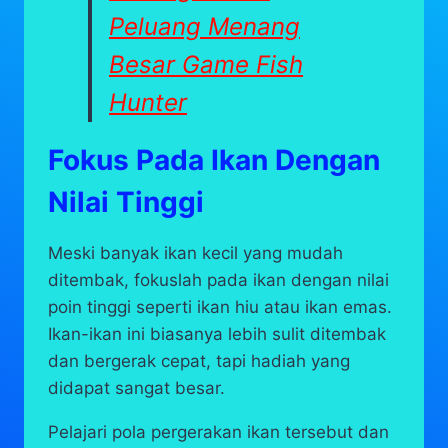
Peluang Menang
Besar Game Fish
Hunter
Fokus Pada Ikan Dengan
Nilai Tinggi
Meski banyak ikan kecil yang mudah
ditembak, fokuslah pada ikan dengan nilai
poin tinggi seperti ikan hiu atau ikan emas.
Ikan-ikan ini biasanya lebih sulit ditembak
dan bergerak cepat, tapi hadiah yang
didapat sangat besar.
Pelajari pola pergerakan ikan tersebut dan