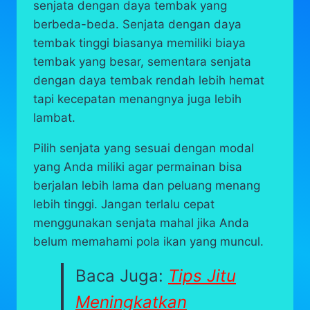
senjata dengan daya tembak yang
berbeda-beda. Senjata dengan daya
tembak tinggi biasanya memiliki biaya
tembak yang besar, sementara senjata
dengan daya tembak rendah lebih hemat
tapi kecepatan menangnya juga lebih
lambat.
Pilih senjata yang sesuai dengan modal
yang Anda miliki agar permainan bisa
berjalan lebih lama dan peluang menang
lebih tinggi. Jangan terlalu cepat
menggunakan senjata mahal jika Anda
belum memahami pola ikan yang muncul.
Baca Juga:
Tips Jitu
Meningkatkan