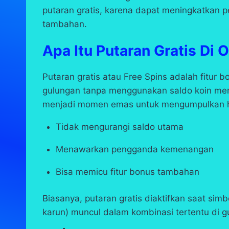
putaran gratis, karena dapat meningkatkan
tambahan.
Apa Itu Putaran Gratis Di 
Putaran gratis atau Free Spins adalah fitu
gulungan tanpa menggunakan saldo koin mere
menjadi momen emas untuk mengumpulkan h
Tidak mengurangi saldo utama
Menawarkan pengganda kemenangan
Bisa memicu fitur bonus tambahan
Biasanya, putaran gratis diaktifkan saat simb
karun) muncul dalam kombinasi tertentu di g