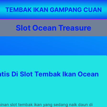
TEMBAK IKAN GAMPANG CUAN
Slot Ocean Treasure
is Di Slot Tembak Ikan Ocean
inan slot tembak ikan yang sedang naik daun di