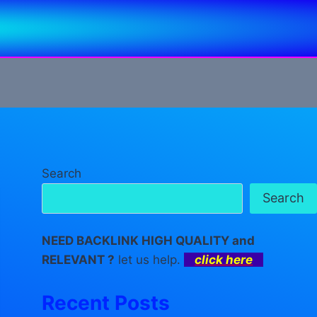
Search
Search
NEED BACKLINK HIGH QUALITY and
RELEVANT ?
let us help.
click here
Recent Posts