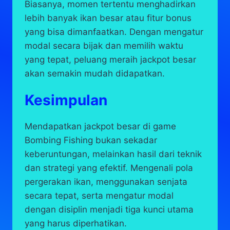
Biasanya, momen tertentu menghadirkan
lebih banyak ikan besar atau fitur bonus
yang bisa dimanfaatkan. Dengan mengatur
modal secara bijak dan memilih waktu
yang tepat, peluang meraih jackpot besar
akan semakin mudah didapatkan.
Kesimpulan
Mendapatkan jackpot besar di game
Bombing Fishing bukan sekadar
keberuntungan, melainkan hasil dari teknik
dan strategi yang efektif. Mengenali pola
pergerakan ikan, menggunakan senjata
secara tepat, serta mengatur modal
dengan disiplin menjadi tiga kunci utama
yang harus diperhatikan.