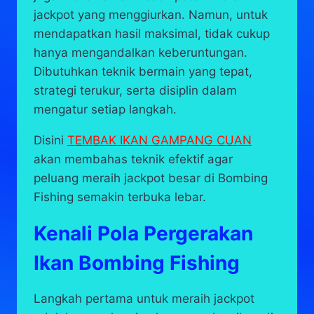
jackpot yang menggiurkan. Namun, untuk
mendapatkan hasil maksimal, tidak cukup
hanya mengandalkan keberuntungan.
Dibutuhkan teknik bermain yang tepat,
strategi terukur, serta disiplin dalam
mengatur setiap langkah.
Disini
TEMBAK IKAN GAMPANG CUAN
akan membahas teknik efektif agar
peluang meraih jackpot besar di Bombing
Fishing semakin terbuka lebar.
Kenali Pola Pergerakan
Ikan Bombing Fishing
Langkah pertama untuk meraih jackpot