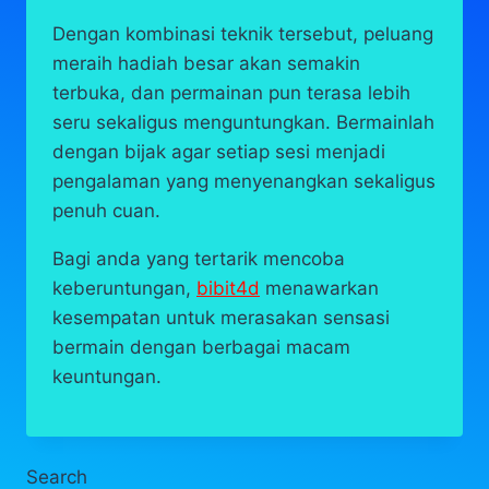
Dengan kombinasi teknik tersebut, peluang
meraih hadiah besar akan semakin
terbuka, dan permainan pun terasa lebih
seru sekaligus menguntungkan. Bermainlah
dengan bijak agar setiap sesi menjadi
pengalaman yang menyenangkan sekaligus
penuh cuan.
Bagi anda yang tertarik mencoba
keberuntungan,
bibit4d
menawarkan
kesempatan untuk merasakan sensasi
bermain dengan berbagai macam
keuntungan.
Search