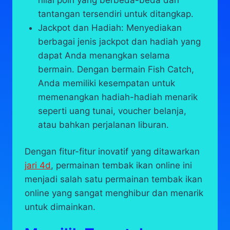
tantangan tersendiri untuk ditangkap.
Jackpot dan Hadiah: Menyediakan
berbagai jenis jackpot dan hadiah yang
dapat Anda menangkan selama
bermain. Dengan bermain Fish Catch,
Anda memiliki kesempatan untuk
memenangkan hadiah-hadiah menarik
seperti uang tunai, voucher belanja,
atau bahkan perjalanan liburan.
Dengan fitur-fitur inovatif yang ditawarkan
jari 4d
, permainan tembak ikan online ini
menjadi salah satu permainan tembak ikan
online yang sangat menghibur dan menarik
untuk dimainkan.