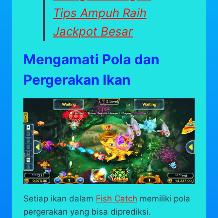
Tips Ampuh Raih
Jackpot Besar
Mengamati Pola dan
Pergerakan Ikan
Setiap ikan dalam
Fish Catch
memiliki pola
pergerakan yang bisa diprediksi.