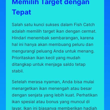
Memilih Target dengan
Tepat
Salah satu kunci sukses dalam Fish Catch
adalah memilih target ikan dengan cermat.
Hindari menembak sembarangan, karena
hal ini hanya akan membuang peluru dan
mengurangi peluang Anda untuk menang.
Prioritaskan ikan kecil yang mudah
ditangkap untuk menjaga saldo tetap
stabil.
Setelah merasa nyaman, Anda bisa mulai
menargetkan ikan menengah atau besar
dengan senjata yang lebih kuat. Perhatikan
ikan spesial atau bonus yang muncul di
layar. Ikan ini biasanya memberikan hadiah