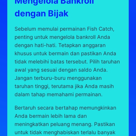
Mengelola Bankroll
dengan Bijak
Sebelum memulai permainan Fish Catch,
penting untuk mengelola bankroll Anda
dengan hati-hati. Tetapkan anggaran
khusus untuk bermain dan pastikan Anda
tidak melebihi batas tersebut. Pilih taruhan
awal yang sesuai dengan saldo Anda.
Jangan terburu-buru menggunakan
taruhan tinggi, terutama jika Anda masih
dalam tahap memahami permainan.
Bertaruh secara bertahap memungkinkan
Anda bermain lebih lama dan
meningkatkan peluang menang. Pastikan
untuk tidak menghabiskan terlalu banyak