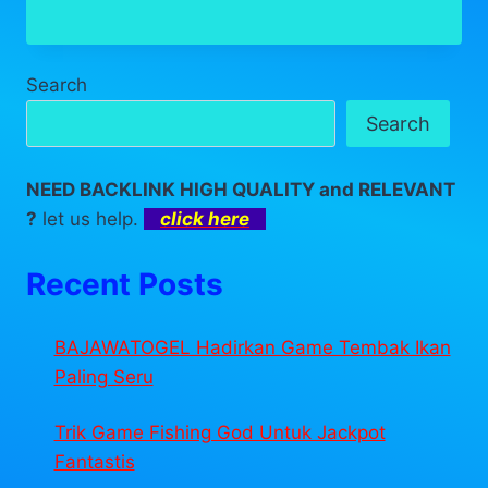
Search
Search
NEED BACKLINK HIGH QUALITY and RELEVANT
?
let us help.
click here
Recent Posts
BAJAWATOGEL Hadirkan Game Tembak Ikan
Paling Seru
Trik Game Fishing God Untuk Jackpot
Fantastis