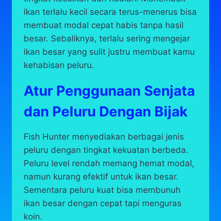
ikan terlalu kecil secara terus-menerus bisa
membuat modal cepat habis tanpa hasil
besar. Sebaliknya, terlalu sering mengejar
ikan besar yang sulit justru membuat kamu
kehabisan peluru.
Atur Penggunaan Senjata
dan Peluru Dengan Bijak
Fish Hunter menyediakan berbagai jenis
peluru dengan tingkat kekuatan berbeda.
Peluru level rendah memang hemat modal,
namun kurang efektif untuk ikan besar.
Sementara peluru kuat bisa membunuh
ikan besar dengan cepat tapi menguras
koin.