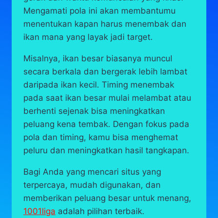
Mengamati pola ini akan membantumu
menentukan kapan harus menembak dan
ikan mana yang layak jadi target.
Misalnya, ikan besar biasanya muncul
secara berkala dan bergerak lebih lambat
daripada ikan kecil. Timing menembak
pada saat ikan besar mulai melambat atau
berhenti sejenak bisa meningkatkan
peluang kena tembak. Dengan fokus pada
pola dan timing, kamu bisa menghemat
peluru dan meningkatkan hasil tangkapan.
Bagi Anda yang mencari situs yang
terpercaya, mudah digunakan, dan
memberikan peluang besar untuk menang,
1001liga
adalah pilihan terbaik.