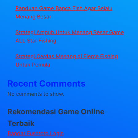
Panduan Game Banca Fish Agar Selalu
Menang Besar
Strategi Ampuh Untuk Menang Besar Game
ALL Star Fishing
Strategi Cerdas Menang di Fierce Fishing
Untuk Pemula
Recent Comments
No comments to show.
Rekomendasi Game Online
Terbaik
Bandar Fusototo Login