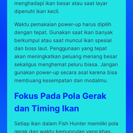
menghadapi ikan besar atau saat layar
dipenuhi ikan kecil.
Waktu pemakaian power-up harus dipilih
dengan tepat. Gunakan saat ikan banyak
berkumpul atau saat muncul ikan spesial
dan boss laut. Penggunaan yang tepat
akan meningkatkan peluang menang besar
sekaligus menghemat peluru biasa. Jangan
gunakan power-up secara asal karena bisa
membuang kesempatan dan modalmu.
Fokus Pada Pola Gerak
dan Timing Ikan
Setiap ikan dalam Fish Hunter memiliki pola
gerak dan waktu kemunculan yang khas.