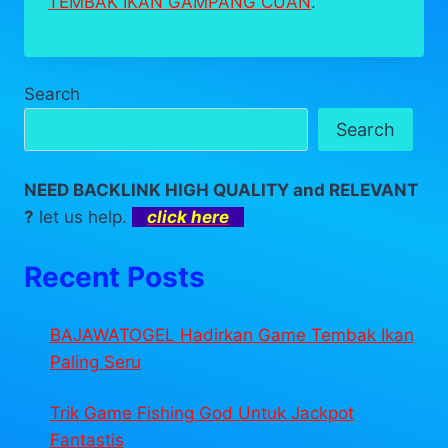
TEMBAK IKAN GAMPANG CUAN
.
Search
Search
NEED BACKLINK HIGH QUALITY and RELEVANT
?
let us help.
click here
Recent Posts
BAJAWATOGEL Hadirkan Game Tembak Ikan
Paling Seru
Trik Game Fishing God Untuk Jackpot
Fantastis