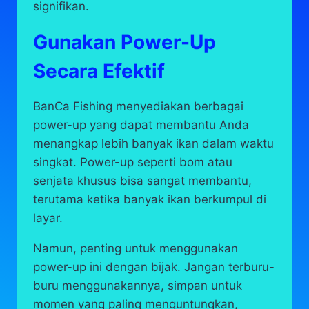
signifikan.
Gunakan Power-Up
Secara Efektif
BanCa Fishing menyediakan berbagai
power-up yang dapat membantu Anda
menangkap lebih banyak ikan dalam waktu
singkat. Power-up seperti bom atau
senjata khusus bisa sangat membantu,
terutama ketika banyak ikan berkumpul di
layar.
Namun, penting untuk menggunakan
power-up ini dengan bijak. Jangan terburu-
buru menggunakannya, simpan untuk
momen yang paling menguntungkan,