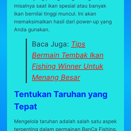
misalnya saat ikan spesial atau banyak
ikan bernilai tinggi muncul. Ini akan
memaksimalkan hasil dari power-up yang
Anda gunakan.
Baca Juga:
Tips
Bermain Tembak Ikan
Fishing Winner Untuk
Menang Besar
Tentukan Taruhan yang
Tepat
Mengelola taruhan adalah salah satu aspek
terpenting dalam permainan BanCa Fishing.