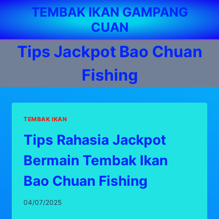
Skip
TEMBAK IKAN GAMPANG
to
CUAN
content
Tips Jackpot Bao Chuan
Fishing
TEMBAK IKAN
Tips Rahasia Jackpot
Bermain Tembak Ikan
Bao Chuan Fishing
04/07/2025