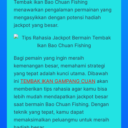
Tembak ikan Bao Chuan Fishing
menawarkan pengalaman permainan yang
mengasyikkan dengan potensi hadiah
jackpot yang besar.
Bagi pemain yang ingin meraih
kemenangan besar, memahami strategi
yang tepat adalah kunci utama. Dibawah
ini
TEMBAK IKAN GAMPANG CUAN
akan
memberikan tips rahasia agar kamu bisa
lebih mudah mendapatkan jackpot besar
saat bermain Bao Chuan Fishing. Dengan
teknik yang tepat, kamu dapat
memaksimalkan peluangmu untuk meraih
hadiah besar.