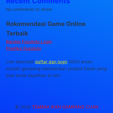
Recent Comments
No comments to show.
Rekomendasi Game Online
Terbaik
Bandar Fusototo Login
Prediksi Fusototo
Link alternatif
daftar dan login
100% aman
mudah gampang memberikan jackpot besar yang
bisa anda dapatkan di sini.
© 2026
TEMBAK IKAN GAMPANG CUAN