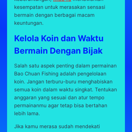
kesempatan untuk merasakan sensasi
bermain dengan berbagai macam
keuntungan.
Kelola Koin dan Waktu
Bermain Dengan Bijak
Salah satu aspek penting dalam permainan
Bao Chuan Fishing adalah pengelolaan
koin. Jangan terburu-buru menghabiskan
semua koin dalam waktu singkat. Tentukan
anggaran yang sesuai dan atur tempo
permainanmu agar tetap bisa bertahan
lebih lama.
Jika kamu merasa sudah mendekati