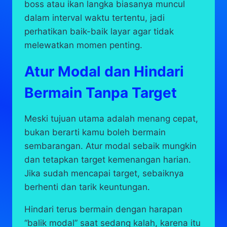
boss atau ikan langka biasanya muncul
dalam interval waktu tertentu, jadi
perhatikan baik-baik layar agar tidak
melewatkan momen penting.
Atur Modal dan Hindari
Bermain Tanpa Target
Meski tujuan utama adalah menang cepat,
bukan berarti kamu boleh bermain
sembarangan. Atur modal sebaik mungkin
dan tetapkan target kemenangan harian.
Jika sudah mencapai target, sebaiknya
berhenti dan tarik keuntungan.
Hindari terus bermain dengan harapan
“balik modal” saat sedang kalah, karena itu