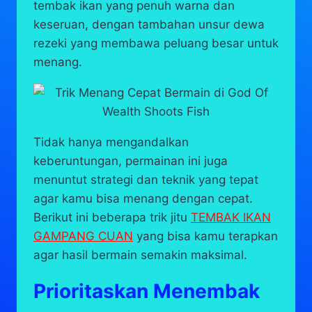
tembak ikan yang penuh warna dan
keseruan, dengan tambahan unsur dewa
rezeki yang membawa peluang besar untuk
menang.
Tidak hanya mengandalkan
keberuntungan, permainan ini juga
menuntut strategi dan teknik yang tepat
agar kamu bisa menang dengan cepat.
Berikut ini beberapa trik jitu
TEMBAK IKAN
GAMPANG CUAN
yang bisa kamu terapkan
agar hasil bermain semakin maksimal.
Prioritaskan Menembak