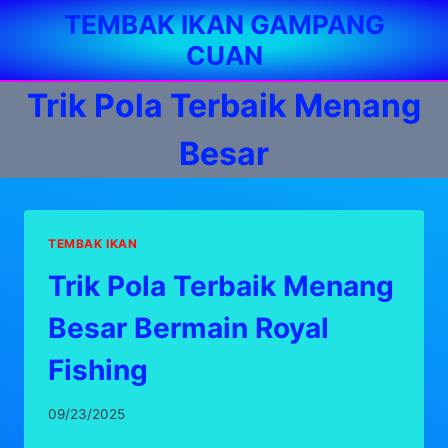
Skip
TEMBAK IKAN GAMPANG
to
CUAN
content
Trik Pola Terbaik Menang
Besar
TEMBAK IKAN
Trik Pola Terbaik Menang
Besar Bermain Royal
Fishing
09/23/2025