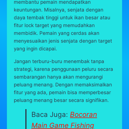
membantu pemain mendapatkan
keuntungan. Misalnya, senjata dengan
daya tembak tinggi untuk ikan besar atau
fitur lock target yang memudahkan
membidik. Pemain yang cerdas akan
menyesuaikan jenis senjata dengan target
yang ingin dicapai.
Jangan terburu-buru menembak tanpa
strategi, karena penggunaan peluru secara
sembarangan hanya akan mengurangi
peluang menang. Dengan memaksimalkan
fitur yang ada, pemain bisa memperbesar
peluang menang besar secara signifikan.
Baca Juga:
Bocoran
Main Game Fishing