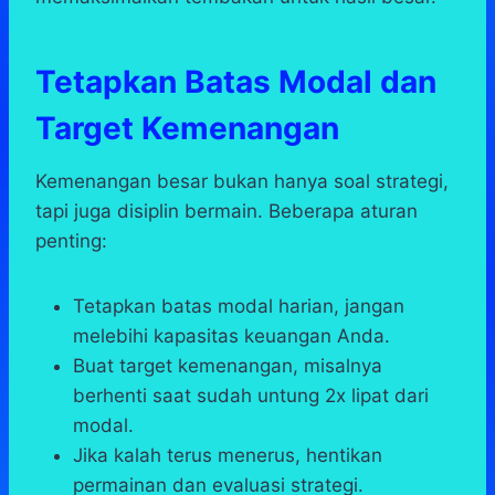
Tetapkan Batas Modal dan
Target Kemenangan
Kemenangan besar bukan hanya soal strategi,
tapi juga disiplin bermain. Beberapa aturan
penting:
Tetapkan batas modal harian, jangan
melebihi kapasitas keuangan Anda.
Buat target kemenangan, misalnya
berhenti saat sudah untung 2x lipat dari
modal.
Jika kalah terus menerus, hentikan
permainan dan evaluasi strategi.