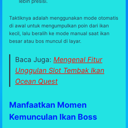
lebih presisi.
Taktiknya adalah menggunakan mode otomatis
di awal untuk mengumpulkan poin dari ikan
kecil, lalu beralih ke mode manual saat ikan
besar atau bos muncul di layar.
Baca Juga:
Mengenal Fitur
Unggulan Slot Tembak Ikan
Ocean Quest
Manfaatkan Momen
Kemunculan Ikan Boss