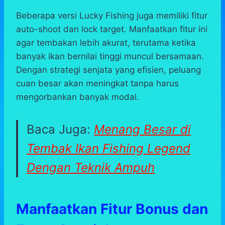
Beberapa versi Lucky Fishing juga memiliki fitur
auto-shoot dan lock target. Manfaatkan fitur ini
agar tembakan lebih akurat, terutama ketika
banyak ikan bernilai tinggi muncul bersamaan.
Dengan strategi senjata yang efisien, peluang
cuan besar akan meningkat tanpa harus
mengorbankan banyak modal.
Baca Juga:
Menang Besar di
Tembak Ikan Fishing Legend
Dengan Teknik Ampuh
Manfaatkan Fitur Bonus dan