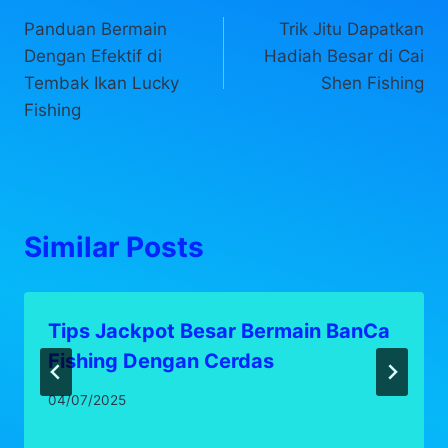
Post
Panduan Bermain
Trik Jitu Dapatkan
navigation
Dengan Efektif di
Hadiah Besar di Cai
Tembak Ikan Lucky
Shen Fishing
Fishing
Similar Posts
Tips Jackpot Besar Bermain BanCa
Fishing Dengan Cerdas
04/07/2025