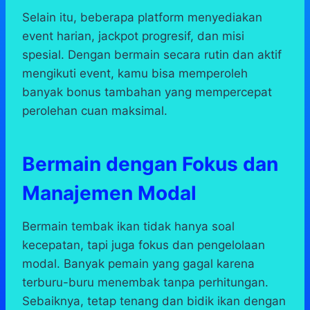
Selain itu, beberapa platform menyediakan
event harian, jackpot progresif, dan misi
spesial. Dengan bermain secara rutin dan aktif
mengikuti event, kamu bisa memperoleh
banyak bonus tambahan yang mempercepat
perolehan cuan maksimal.
Bermain dengan Fokus dan
Manajemen Modal
Bermain tembak ikan tidak hanya soal
kecepatan, tapi juga fokus dan pengelolaan
modal. Banyak pemain yang gagal karena
terburu-buru menembak tanpa perhitungan.
Sebaiknya, tetap tenang dan bidik ikan dengan