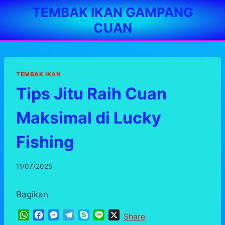
Skip
TEMBAK IKAN GAMPANG
to
CUAN
content
TEMBAK IKAN
Tips Jitu Raih Cuan
Maksimal di Lucky
Fishing
11/07/2025
Bagikan
W
F
M
T
S
L
X
Share