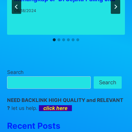
06/18/2024
Search
Search
NEED BACKLINK HIGH QUALITY and RELEVANT
?
let us help.
click here
Recent Posts