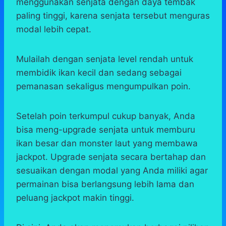
menggunakan senjata dengan daya tembak
paling tinggi, karena senjata tersebut menguras
modal lebih cepat.
Mulailah dengan senjata level rendah untuk
membidik ikan kecil dan sedang sebagai
pemanasan sekaligus mengumpulkan poin.
Setelah poin terkumpul cukup banyak, Anda
bisa meng-upgrade senjata untuk memburu
ikan besar dan monster laut yang membawa
jackpot. Upgrade senjata secara bertahap dan
sesuaikan dengan modal yang Anda miliki agar
permainan bisa berlangsung lebih lama dan
peluang jackpot makin tinggi.