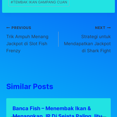
#
TEMBAK IKAN GAMPANG CUAN
Post
PREVIOUS
NEXT
Trik Ampuh Menang
Strategi untuk
navigation
Jackpot di Slot Fish
Mendapatkan Jackpot
Frenzy
di Shark Fight
Similar Posts
Banca Fish – Menembak Ikan &
Menangkap JP Di Sejata Paling Jitu