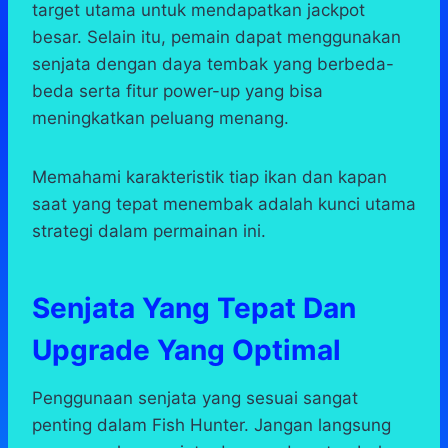
target utama untuk mendapatkan jackpot
besar. Selain itu, pemain dapat menggunakan
senjata dengan daya tembak yang berbeda-
beda serta fitur power-up yang bisa
meningkatkan peluang menang.
Memahami karakteristik tiap ikan dan kapan
saat yang tepat menembak adalah kunci utama
strategi dalam permainan ini.
Senjata Yang Tepat Dan
Upgrade Yang Optimal
Penggunaan senjata yang sesuai sangat
penting dalam Fish Hunter. Jangan langsung