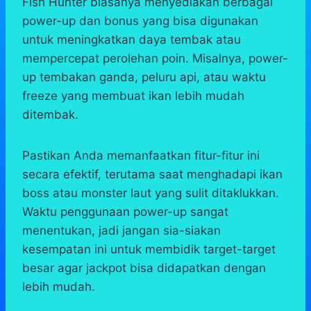
Fish Hunter biasanya menyediakan berbagai
power-up dan bonus yang bisa digunakan
untuk meningkatkan daya tembak atau
mempercepat perolehan poin. Misalnya, power-
up tembakan ganda, peluru api, atau waktu
freeze yang membuat ikan lebih mudah
ditembak.
Pastikan Anda memanfaatkan fitur-fitur ini
secara efektif, terutama saat menghadapi ikan
boss atau monster laut yang sulit ditaklukkan.
Waktu penggunaan power-up sangat
menentukan, jadi jangan sia-siakan
kesempatan ini untuk membidik target-target
besar agar jackpot bisa didapatkan dengan
lebih mudah.