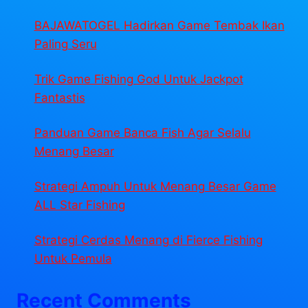
BAJAWATOGEL Hadirkan Game Tembak Ikan
Paling Seru
Trik Game Fishing God Untuk Jackpot
Fantastis
Panduan Game Banca Fish Agar Selalu
Menang Besar
Strategi Ampuh Untuk Menang Besar Game
ALL Star Fishing
Strategi Cerdas Menang di Fierce Fishing
Untuk Pemula
Recent Comments