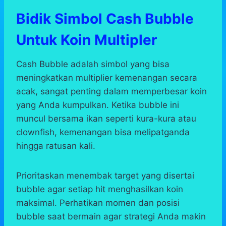
Bidik Simbol Cash Bubble
Untuk Koin Multipler
Cash Bubble adalah simbol yang bisa
meningkatkan multiplier kemenangan secara
acak, sangat penting dalam memperbesar koin
yang Anda kumpulkan. Ketika bubble ini
muncul bersama ikan seperti kura-kura atau
clownfish, kemenangan bisa melipatganda
hingga ratusan kali.
Prioritaskan menembak target yang disertai
bubble agar setiap hit menghasilkan koin
maksimal. Perhatikan momen dan posisi
bubble saat bermain agar strategi Anda makin