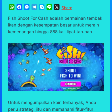
W
F
M
T
S
L
X
Share
h
a
e
e
k
i
a
c
s
l
y
n
Fish Shoot For Cash adalah permainan tembak
t
e
s
e
p
e
ikan dengan kesempatan besar untuk meraih
s
b
e
g
e
kemenangan hingga 888 kali lipat taruhan.
A
o
n
r
p
o
g
a
p
k
e
m
r
Untuk mengumpulkan koin terbanyak, Anda
perlu strategi jitu dan memahami fitur-fitur