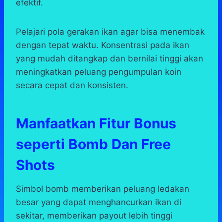
efektif.
Pelajari pola gerakan ikan agar bisa menembak
dengan tepat waktu. Konsentrasi pada ikan
yang mudah ditangkap dan bernilai tinggi akan
meningkatkan peluang pengumpulan koin
secara cepat dan konsisten.
Manfaatkan Fitur Bonus
seperti Bomb Dan Free
Shots
Simbol bomb memberikan peluang ledakan
besar yang dapat menghancurkan ikan di
sekitar, memberikan payout lebih tinggi