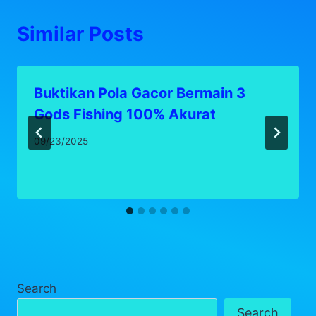
Similar Posts
Buktikan Pola Gacor Bermain 3
Gods Fishing 100% Akurat
09/23/2025
Search
Search