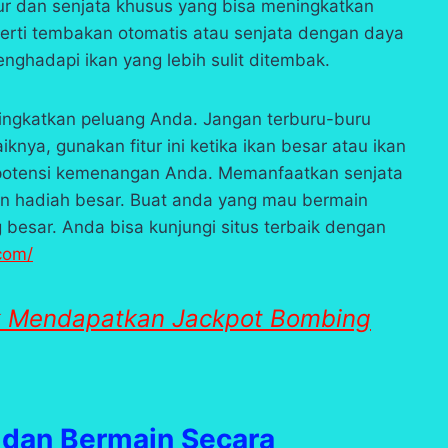
ur dan senjata khusus yang bisa meningkatkan
perti tembakan otomatis atau senjata dengan daya
hadapi ikan yang lebih sulit ditembak.
eningkatkan peluang Anda. Jangan terburu-buru
a, gunakan fitur ini ketika ikan besar atau ikan
 potensi kemenangan Anda. Memanfaatkan senjata
n hadiah besar. Buat anda yang mau bermain
besar. Anda bisa kunjungi situs terbaik dengan
com/
k Mendapatkan Jackpot Bombing
k dan Bermain Secara