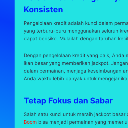
Konsisten
Pengelolaan kredit adalah kunci dalam per
yang terburu-buru menggunakan seluruh kredi
dapat berisiko. Mulailah dengan taruhan ke
Dengan pengelolaan kredit yang baik, Anda
ikan besar yang memberikan jackpot. Jangan
dalam permainan, menjaga keseimbangan ant
Anda waktu lebih banyak untuk mengejar ika
Tetap Fokus dan Sabar
Salah satu kunci untuk meraih jackpot besar
Boom
bisa menjadi permainan yang memerlu