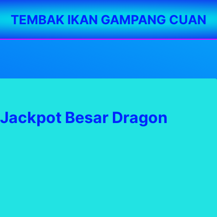
TEMBAK IKAN GAMPANG CUAN
 Jackpot Besar Dragon