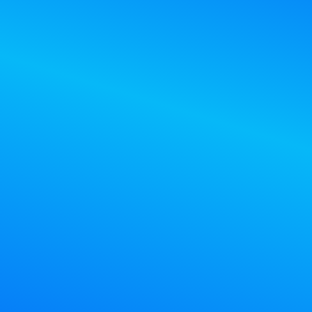
Strategi Meraih Kemenangan di
Fishing God
02/28/2025