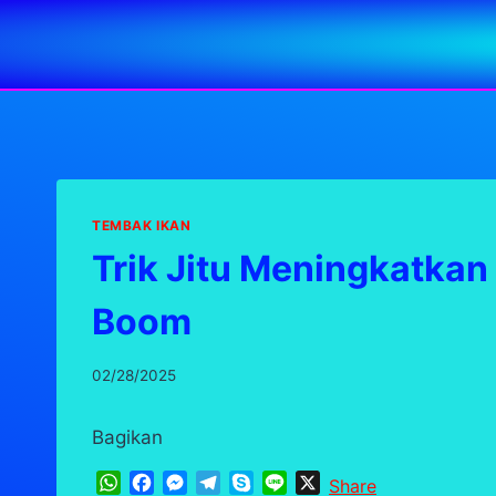
Skip
to
content
TEMBAK IKAN
Trik Jitu Meningkatkan
Boom
02/28/2025
Bagikan
W
F
M
T
S
L
X
Share