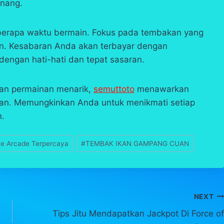
enang.
eberapa waktu bermain. Fokus pada tembakan yang
in. Kesabaran Anda akan terbayar dengan
engan hati-hati dan tepat sasaran.
han permainan menarik,
semuttoto
menawarkan
kan. Memungkinkan Anda untuk menikmati setiap
.
e Arcade Terpercaya
#
TEMBAK IKAN GAMPANG CUAN
NEXT
Tips Jitu Mendapatkan Jackpot Di Force of