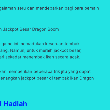
alaman seru dan mendebarkan bagi para pemain
ik, game ini memadukan keseruan tembak
ng. Namun, untuk meraih jackpot besar,
dari sekadar menembak ikan secara acak.
an memberikan beberapa trik jitu yang dapat
angkan jackpot besar di tembak ikan Dragon
i Hadiah