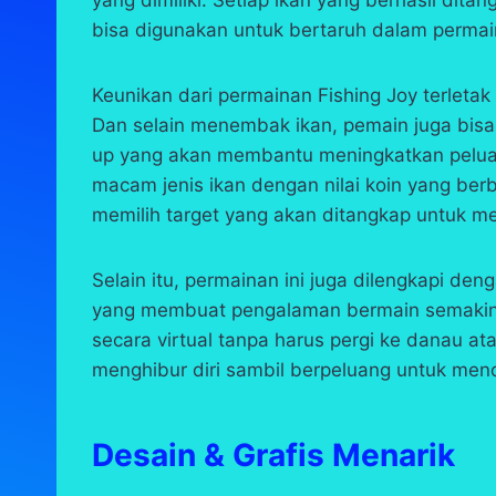
yang dimiliki. Setiap ikan yang berhasil di
bisa digunakan untuk bertaruh dalam permai
Keunikan dari permainan Fishing Joy terleta
Dan selain menembak ikan, pemain juga bi
up yang akan membantu meningkatkan peluang
macam jenis ikan dengan nilai koin yang be
memilih target yang akan ditangkap untuk 
Selain itu, permainan ini juga dilengkapi de
yang membuat pengalaman bermain semakin 
secara virtual tanpa harus pergi ke danau at
menghibur diri sambil berpeluang untuk men
Desain & Grafis Menarik