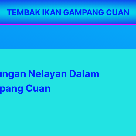
TEMBAK IKAN GAMPANG CUAN
tungan Nelayan Dalam
pang Cuan