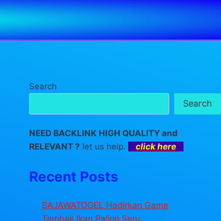
Search
Search
NEED BACKLINK HIGH QUALITY and
RELEVANT ?
let us help.
click here
Recent Posts
BAJAWATOGEL Hadirkan Game
Tembak Ikan Paling Seru