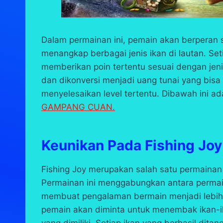
Dalam permainan ini, pemain akan berperan 
menangkap berbagai jenis ikan di lautan. Set
memberikan poin tertentu sesuai dengan jeni
dan dikonversi menjadi uang tunai yang bisa 
menyelesaikan level tertentu. Dibawah ini a
GAMPANG CUAN.
Keunikan Pada Fishing Joy
Fishing Joy merupakan salah satu permainan 
Permainan ini menggabungkan antara perma
membuat pengalaman bermain menjadi lebih 
pemain akan diminta untuk menembak ikan-i