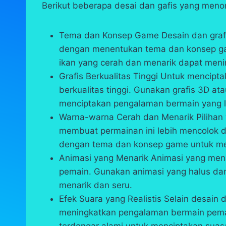
Berikut beberapa desai dan gafis yang menon
Tema dan Konsep Game Desain dan grafis
dengan menentukan tema dan konsep gam
ikan yang cerah dan menarik dapat menin
Grafis Berkualitas Tinggi Untuk mencipt
berkualitas tinggi. Gunakan grafis 3D ata
menciptakan pengalaman bermain yang l
Warna-warna Cerah dan Menarik Pilihan 
membuat permainan ini lebih mencolok 
dengan tema dan konsep game untuk men
Animasi yang Menarik Animasi yang men
pemain. Gunakan animasi yang halus dan 
menarik dan seru.
Efek Suara yang Realistis Selain desain d
meningkatkan pengalaman bermain pemai