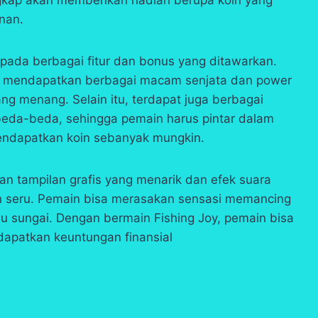
tangkap akan memberikan hadiah berupa koin yang
nan.
k pada berbagai fitur dan bonus yang ditawarkan.
sa mendapatkan berbagai macam senjata dan power
 menang. Selain itu, terdapat juga berbagai
rbeda-beda, sehingga pemain harus pintar dalam
mendapatkan koin sebanyak mungkin.
ngan tampilan grafis yang menarik dan efek suara
seru. Pemain bisa merasakan sensasi memancing
au sungai. Dengan bermain Fishing Joy, pemain bisa
dapatkan keuntungan finansial