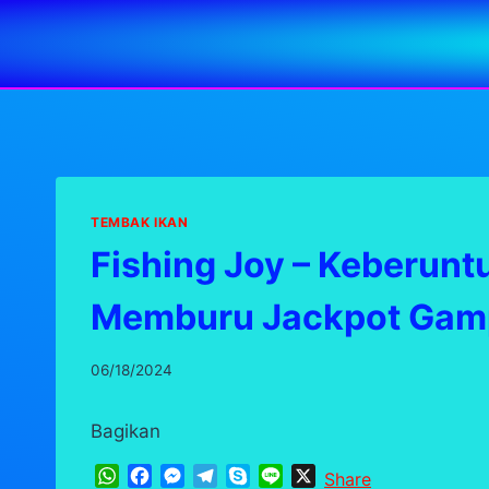
Skip
to
content
TEMBAK IKAN
Fishing Joy – Keberun
Memburu Jackpot Gam
06/18/2024
Bagikan
W
F
M
T
S
L
X
Share