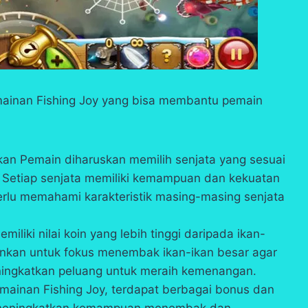
mainan Fishing Joy yang bisa membantu pemain
 ikan Pemain diharuskan memilih senjata yang sesuai
. Setiap senjata memiliki kemampuan dan kekuatan
rlu memahami karakteristik masing-masing senjata
iliki nilai koin yang lebih tinggi daripada ikan-
arankan untuk fokus menembak ikan-ikan besar agar
ingkatkan peluang untuk meraih kemenangan.
ainan Fishing Joy, terdapat berbagai bonus dan