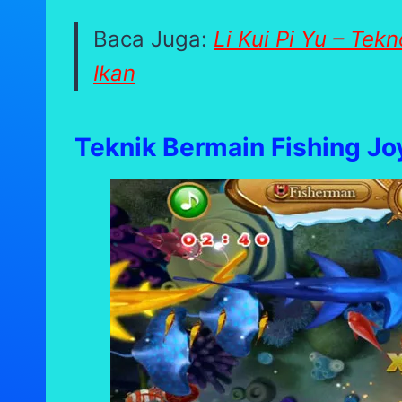
Baca Juga:
Li Kui Pi Yu – Te
Ikan
Teknik Bermain Fishing Jo