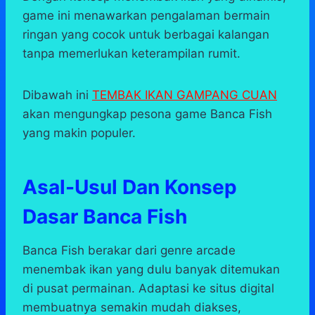
game ini menawarkan pengalaman bermain
ringan yang cocok untuk berbagai kalangan
tanpa memerlukan keterampilan rumit.
Dibawah ini
TEMBAK IKAN GAMPANG CUAN
akan mengungkap pesona game Banca Fish
yang makin populer.
Asal-Usul Dan Konsep
Dasar Banca Fish
Banca Fish berakar dari genre arcade
menembak ikan yang dulu banyak ditemukan
di pusat permainan. Adaptasi ke situs digital
membuatnya semakin mudah diakses,