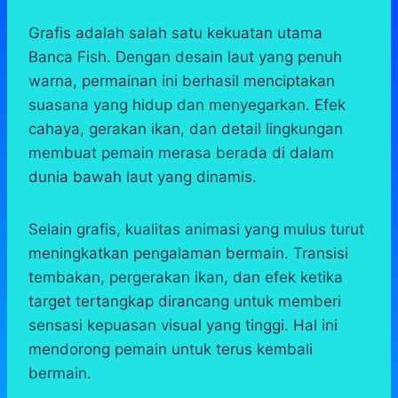
Grafis adalah salah satu kekuatan utama
Banca Fish. Dengan desain laut yang penuh
warna, permainan ini berhasil menciptakan
suasana yang hidup dan menyegarkan. Efek
cahaya, gerakan ikan, dan detail lingkungan
membuat pemain merasa berada di dalam
dunia bawah laut yang dinamis.
Selain grafis, kualitas animasi yang mulus turut
meningkatkan pengalaman bermain. Transisi
tembakan, pergerakan ikan, dan efek ketika
target tertangkap dirancang untuk memberi
sensasi kepuasan visual yang tinggi. Hal ini
mendorong pemain untuk terus kembali
bermain.