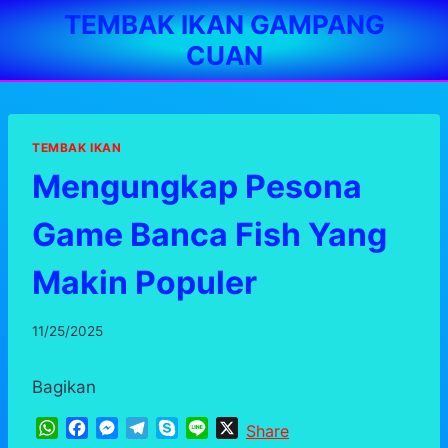
Skip
TEMBAK IKAN GAMPANG
to
CUAN
content
TEMBAK IKAN
Mengungkap Pesona
Game Banca Fish Yang
Makin Populer
11/25/2025
Bagikan
W
F
M
T
S
L
X
Share