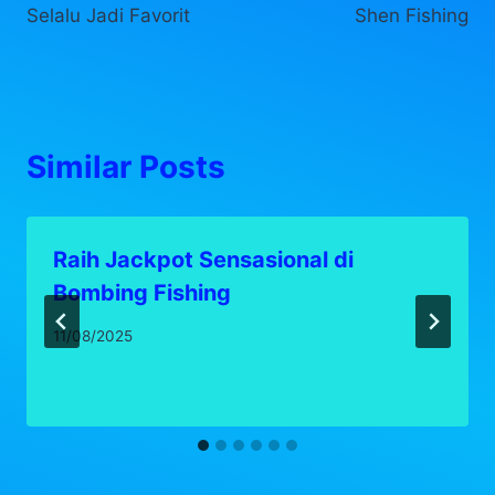
Selalu Jadi Favorit
Shen Fishing
Similar Posts
Raih Jackpot Sensasional di
Bombing Fishing
11/08/2025