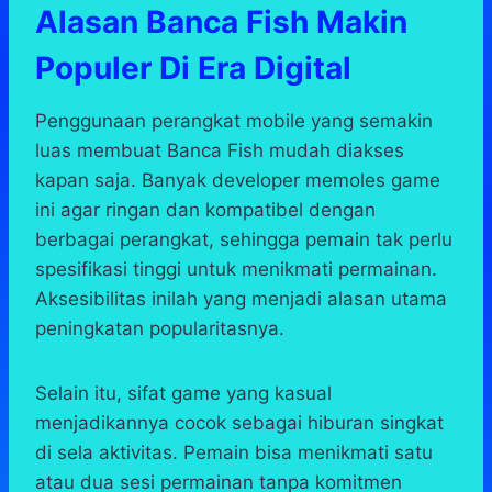
Alasan Banca Fish Makin
Populer Di Era Digital
Penggunaan perangkat mobile yang semakin
luas membuat Banca Fish mudah diakses
kapan saja. Banyak developer memoles game
ini agar ringan dan kompatibel dengan
berbagai perangkat, sehingga pemain tak perlu
spesifikasi tinggi untuk menikmati permainan.
Aksesibilitas inilah yang menjadi alasan utama
peningkatan popularitasnya.
Selain itu, sifat game yang kasual
menjadikannya cocok sebagai hiburan singkat
di sela aktivitas. Pemain bisa menikmati satu
atau dua sesi permainan tanpa komitmen