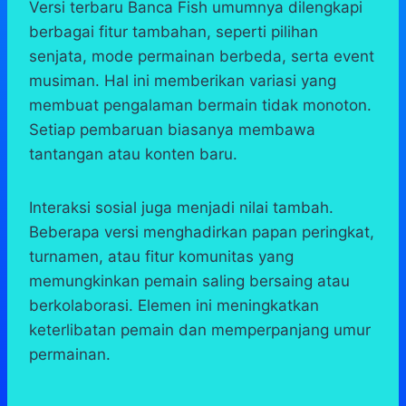
Versi terbaru Banca Fish umumnya dilengkapi
berbagai fitur tambahan, seperti pilihan
senjata, mode permainan berbeda, serta event
musiman. Hal ini memberikan variasi yang
membuat pengalaman bermain tidak monoton.
Setiap pembaruan biasanya membawa
tantangan atau konten baru.
Interaksi sosial juga menjadi nilai tambah.
Beberapa versi menghadirkan papan peringkat,
turnamen, atau fitur komunitas yang
memungkinkan pemain saling bersaing atau
berkolaborasi. Elemen ini meningkatkan
keterlibatan pemain dan memperpanjang umur
permainan.