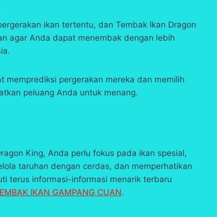
pergerakan ikan tertentu, dan Tembak Ikan Dragon
n ikan agar Anda dapat menembak dengan lebih
ia.
t memprediksi pergerakan mereka dan memilih
atkan peluang Anda untuk menang.
ragon King, Anda perlu fokus pada ikan spesial,
lola taruhan dengan cerdas, dan memperhatikan
ti terus informasi-informasi menarik terbaru
EMBAK IKAN GAMPANG CUAN
.