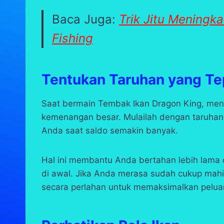
Baca Juga:
Trik Jitu Meningk
Fishing
Tentukan Taruhan yang Te
Saat bermain Tembak Ikan Dragon King, meng
kemenangan besar. Mulailah dengan taruhan 
Anda saat saldo semakin banyak.
Hal ini membantu Anda bertahan lebih lama
di awal. Jika Anda merasa sudah cukup mahir
secara perlahan untuk memaksimalkan peluan