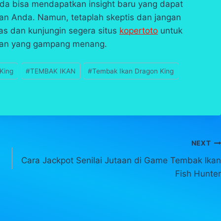
nda bisa mendapatkan insight baru yang dapat
 Anda. Namun, tetaplah skeptis dan jangan
as dan kunjungin segera situs
kopertoto
untuk
nan yang gampang menang.
King
#
TEMBAK IKAN
#
Tembak Ikan Dragon King
NEXT
Cara Jackpot Senilai Jutaan di Game Tembak Ikan
Fish Hunter